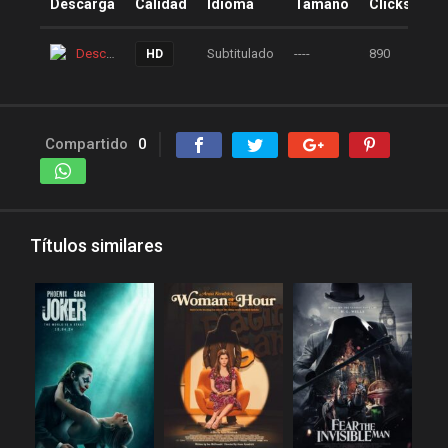
Descarga
Calidad
Idioma
Tamaño
Clicks
Descarga
Subtitulado
----
890
HD
Compartido
0
Títulos similares