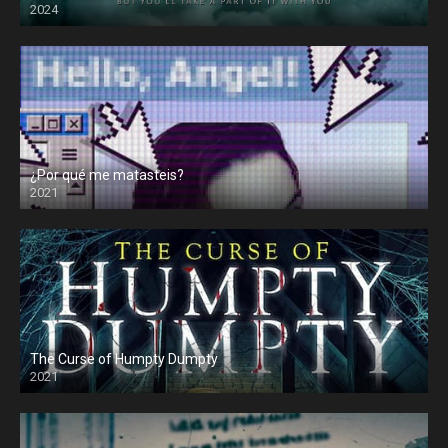
2024
¿Por qué me matasteis?
2021
The Curse of Humpty Dumpty
2021