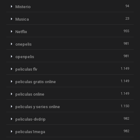
94
Misterio
23
Musica
955
Netflix
981
onepelis
981
openpelis
1.149
peliculas flv
1.149
peliculas gratis online
1.149
peliculas online
1.150
peliculas y series online
982
peliculas-dvdrip
982
peliculas1mega