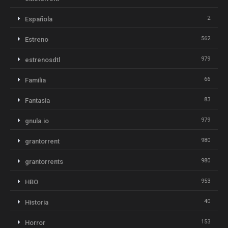
2
Española
562
Estreno
979
estrenosdtl
66
Familia
83
Fantasia
979
gnula.io
980
grantorrent
980
grantorrents
953
HBO
40
Historia
153
Horror