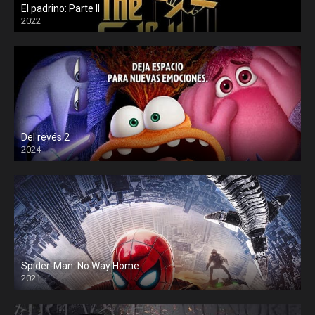
El padrino: Parte II
2022
Del revés 2
2024
Spider-Man: No Way Home
2021