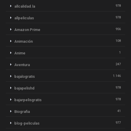
978
allcalidad.la
978
allpeliculas
956
Amazon Prime
108
Animación
1
Anime
247
Aventura
1.146
bajalogratis
978
bajapelishd
978
bajarpelisgratis
41
Biografia
977
blog-peliculas