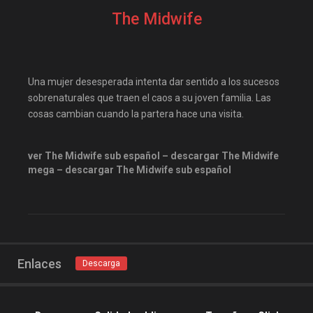
PoseidonHD
recpelis
The Midwife
repelis
repelis plus
repelis24
repelisgo
repelisplus
rexpelis
Una mujer desesperada intenta dar sentido a los sucesos
Terror
ver peliculas
sobrenaturales que traen el caos a su joven familia. Las
cosas cambian cuando la partera hace una visita.
ver The Midwife sub español – descargar The Midwife
mega – descargar The Midwife sub español
Enlaces
Descarga