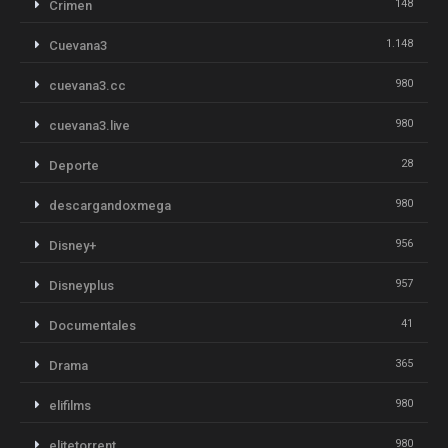
148
Crimen
1.148
Cuevana3
980
cuevana3.cc
980
cuevana3.live
28
Deporte
980
descargandoxmega
956
Disney+
957
Disneyplus
41
Documentales
365
Drama
980
elifilms
980
elitetorrent