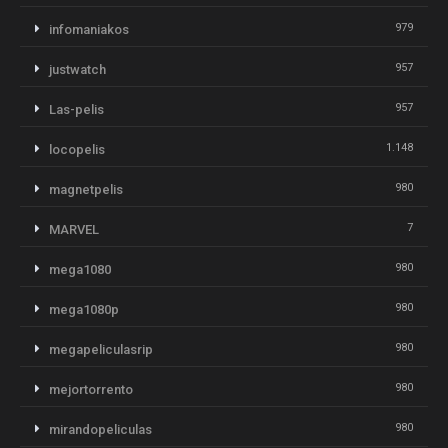
979
infomaniakos
957
justwatch
957
Las-pelis
1.148
locopelis
980
magnetpelis
7
MARVEL
980
mega1080
980
mega1080p
980
megapeliculasrip
980
mejortorrento
980
mirandopeliculas