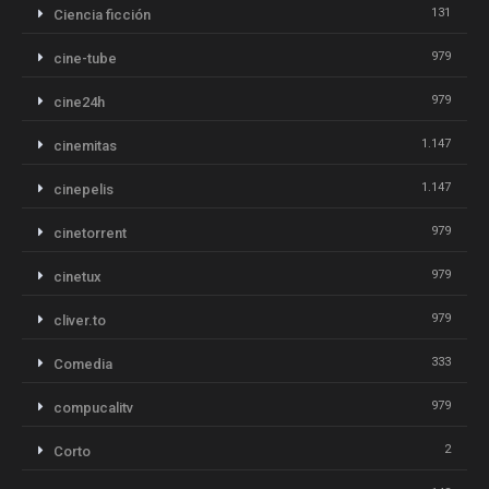
131
Ciencia ficción
979
cine-tube
979
cine24h
1.147
cinemitas
1.147
cinepelis
979
cinetorrent
979
cinetux
979
cliver.to
333
Comedia
979
compucalitv
2
Corto