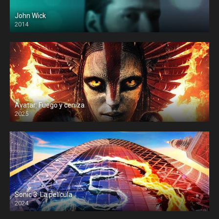
John Wick
2014
Avatar: Fuego y ceniza
2025
Sonic 3: La película
2024