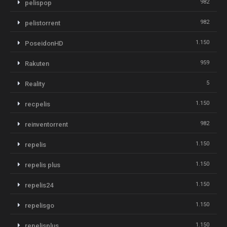
982
pelispop
982
pelistorrent
1.150
PoseidonHD
959
Rakuten
5
Reality
1.150
recpelis
982
reinventorrent
1.150
repelis
1.150
repelis plus
1.150
repelis24
1.150
repelisgo
1.150
repelisplus