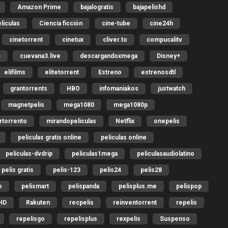
Amazon Prime
bajalogratis
bajapelishd
liculas
Ciencia ficción
cine-tube
cine24h
cinetorrent
cinetux
cliver.to
compucalitv
c
cuevana3.live
descargandoxmega
Disney+
elifilms
elitetorrent
Estreno
estrenosdtl
grantorrents
HBO
infomaniakos
justwatch
magnetpelis
mega1080
mega1080p
rtorrento
mirandopeliculas
Netflix
onepelis
peliculas gratis online
peliculas online
peliculas-dvdrip
peliculas1mega
peliculasaudiolatino
pelis gratis
pelis-123
pelis24
pelis28
o
pelismart
pelispanda
pelisplus.me
pelispop
HD
Rakuten
recpelis
reinventorrent
repelis
repelisgo
repelisplus
rexpelis
Suspenso