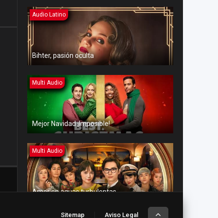
Audio Latino
Bihter, pasión oculta
Multi Audio
Mejor Navidad ¡Imposible!
Multi Audio
Amor en aguas turbulentas
Sitemap
Aviso Legal