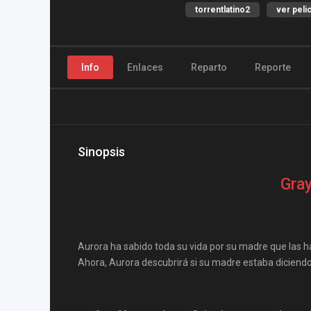
torrentlatino2
ver peli
Info
Enlaces
Reparto
Reporte
Sinopsis
Gray
Aurora ha sabido toda su vida por su madre que las 
Ahora, Aurora descubrirá si su madre estaba diciendo 