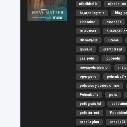
allcalidad.la
allpeliculas
bajarpelisgratis
blog-pe
cinemitas
cinepelis
Cuevana3
cuevana3.c
Disneyplus
Drama
gnula.io
grantorrent
Las-pelis
locopelis
megapeliculasrip
mejo
openpelis
peliculas flv
peliculas y series online
Peliculasflv
pelis
pelisgratishd
pelislatin
pelistorrent
Poseidon
repelis plus
repelis24