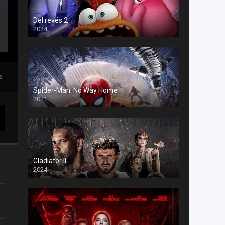
Del revés 2
2024
s
Spider-Man: No Way Home
2021
Gladiator II
2024