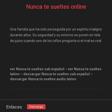
elitetorrent
estrenosdtl
Nunca te sueltes online
gnula.io
grantorrent
grantorrents
HBO
Horror
infomaniakos
Una familia que ha sido perseguida por un espíritu maligno
justwatch
Las-pelis
durante años. Su seguridad y su entorno se ponen en tela
de juicio cuando uno de los niños pregunta si el mal es real.
locopelis
magnetpelis
mega1080
mega1080p
megapeliculasrip
mejortorrento
ver Nunca te sueltes sub español – ver Nunca te sueltes
latino – descargar Nunca te sueltes sub español –
mirandopeliculas
Netflix
descargar Nunca te sueltes audio latino
onepelis
openpelis
peliculas flv
peliculas gratis online
Enlaces
peliculas online
Descarga