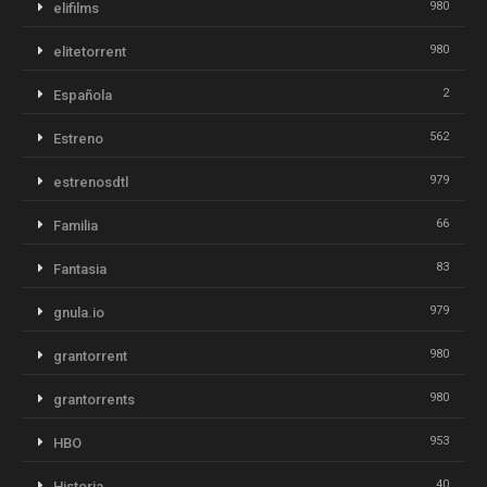
980
elifilms
980
elitetorrent
2
Española
562
Estreno
979
estrenosdtl
66
Familia
83
Fantasia
979
gnula.io
980
grantorrent
980
grantorrents
953
HBO
40
Historia