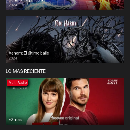
2024
Venom: El último baile
2024
LO MAS RECIENTE
Multi Audio
EXmas