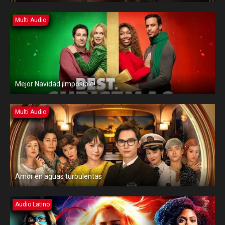
Multi Audio
Mejor Navidad ¡Imposible!
Multi Audio
Amor en aguas turbulentas
Audio Latino