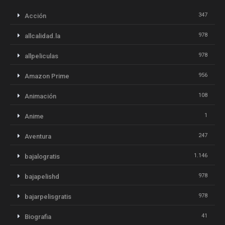
347
Acción
978
allcalidad.la
978
allpeliculas
956
Amazon Prime
108
Animación
1
Anime
247
Aventura
1.146
bajalogratis
978
bajapelishd
978
bajarpelisgratis
41
Biografia