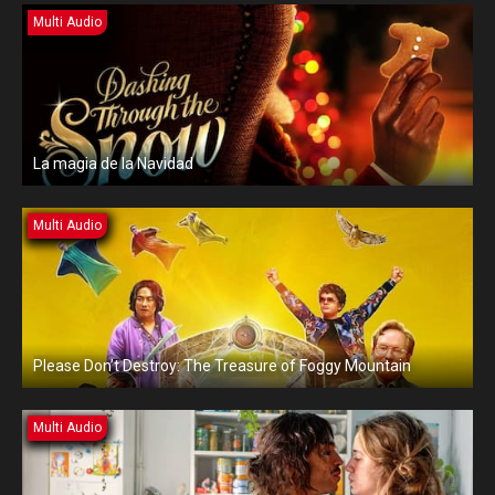
Multi Audio
La magia de la Navidad
Multi Audio
Please Don’t Destroy: The Treasure of Foggy Mountain
Multi Audio