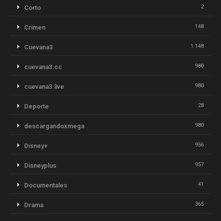
2
Corto
148
Crimen
1.148
Cuevana3
980
cuevana3.cc
980
cuevana3.live
28
Deporte
980
descargandoxmega
956
Disney+
957
Disneyplus
41
Documentales
365
Drama