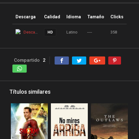
peliculas y series online
peliculas-dvdrip
Descarga
Calidad
Idioma
Tamaño
Clicks
peliculas1mega
Descarga
Latino
----
358
HD
peliculasaudiolatino
Peliculasflv
pelis
pelis gratis
pelis-123
Compartido
2
pelis24
pelis28
pelisgratishd
pelislatino
pelismart
pelispanda
Títulos similares
pelisplus.me
pelispop
pelistorrent
PoseidonHD
Rakuten
recpelis
reinventorrent
repelis
repelis plus
repelis24