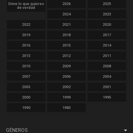
Dime lo que quieres
2026
2025
de verdad
2024
2023
2022
2021
2020
2019
2018
2017
2016
2015
2014
2013
2012
2011
2010
2009
2008
2007
2006
2004
2003
2002
2001
2000
1999
1995
1990
1983
GÉNEROS