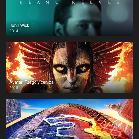
John Wick
2014
Avatar: Fuego y ceniza
2025
Sonic 3: La película