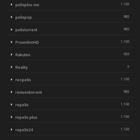
1.150
pelisplus.me
982
pelispop
982
pelistorrent
1.150
PoseidonHD
959
Rakuten
5
Reality
1.150
recpelis
982
reinventorrent
1.150
repelis
1.150
repelis plus
1.150
repelis24