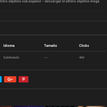
último objetivo sub español – descargar El último objetivo mega
Idioma
Tamaño
Clicks
Subtitulado
----
460