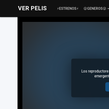
VER PELIS
⚡ESTRENOS⚡
😜GENEROS😜