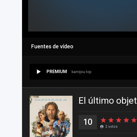
Fuentes de vídeo
PREMIUM
kamijou.top
El último obje
10
2
votos