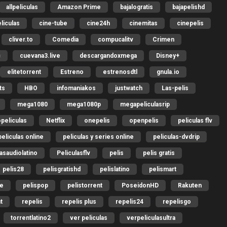
allpeliculas
Amazon Prime
bajalogratis
bajapelishd
liculas
cine-tube
cine24h
cinemitas
cinepelis
cliver.to
Comedia
compucalitv
Crimen
c
cuevana3.live
descargandoxmega
Disney+
elitetorrent
Estreno
estrenosdtl
gnula.io
ts
HBO
infomaniakos
justwatch
Las-pelis
mega1080
mega1080p
megapeliculasrip
peliculas
Netflix
onepelis
openpelis
peliculas flv
peliculas online
peliculas y series online
peliculas-dvdrip
lasaudiolatino
Peliculasflv
pelis
pelis gratis
pelis28
pelisgratishd
pelislatino
pelismart
me
pelispop
pelistorrent
PoseidonHD
Rakuten
t
repelis
repelis plus
repelis24
repelisgo
torrentlatino2
ver peliculas
verpeliculasultra