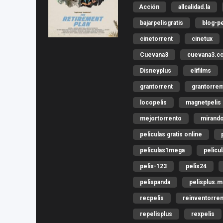
Acción
allcalidad.la
bajarpelisgratis
blog-pe
cinetorrent
cinetux
Cuevana3
cuevana3.c
Disneyplus
elifilms
grantorrent
grantorren
locopelis
magnetpelis
mejortorrento
mirando
peliculas gratis online
peliculas1mega
pelicu
pelis-123
pelis24
pelispanda
pelisplus.
recpelis
reinventorren
repelisplus
rexpelis