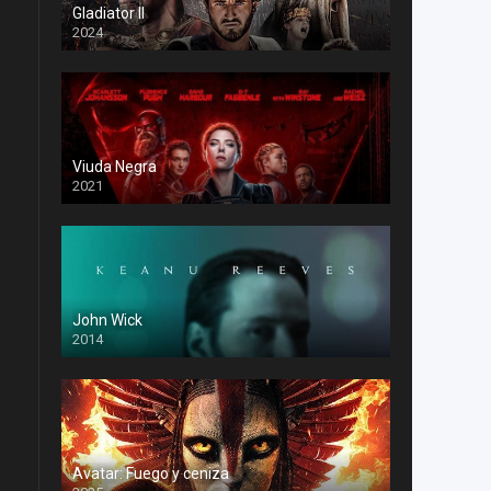
Gladiator II
2024
Viuda Negra
2021
John Wick
2014
Avatar: Fuego y ceniza