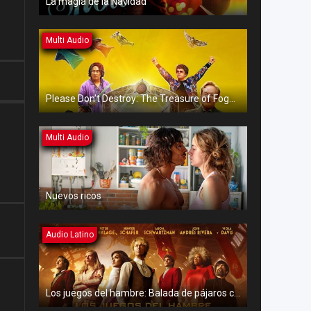
La magia de la Navidad
Multi Audio
Please Don’t Destroy: The Treasure of Foggy Mountain
Multi Audio
Nuevos ricos
Audio Latino
Los juegos del hambre: Balada de pájaros cantores y serpientes