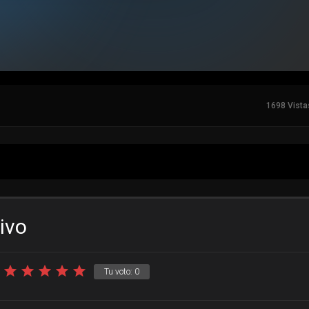
1698 Vista
tivo
Tu voto:
0