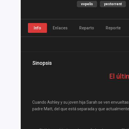
vvpelis
yestorrent
Info
Enlaces
Reparto
Reporte
Sinopsis
El últi
Cuando Ashley y su joven hija Sarah se ven envueltas
padre Matt, del que está separada y que actualmente