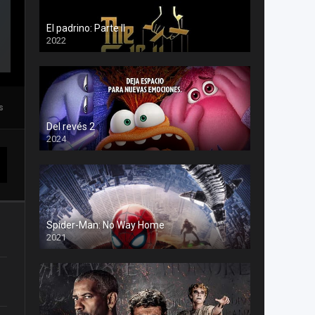
El padrino: Parte II
2022
s
Del revés 2
2024
Spider-Man: No Way Home
2021