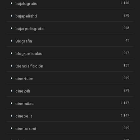
1.146
bajalogratis
978
bajapelishd
978
bajarpelisgratis
41
Biografia
977
blog-peliculas
131
Ciencia ficción
979
cine-tube
979
cine24h
1.147
cinemitas
1.147
cinepelis
979
cinetorrent