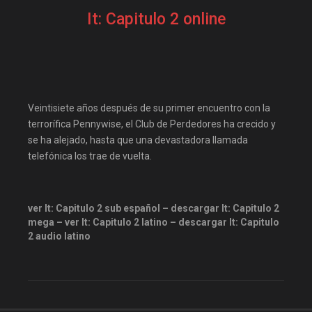
PoseidonHD
recpelis
It: Capitulo 2 online
repelis
repelis plus
repelis24
repelisgo
repelisplus
rexpelis
Terror
ver peliculas
Veintisiete años después de su primer encuentro con la
terrorífica Pennywise, el Club de Perdedores ha crecido y
se ha alejado, hasta que una devastadora llamada
telefónica los trae de vuelta.
ver It: Capitulo 2 sub español – descargar It: Capitulo 2
mega – ver It: Capitulo 2 latino – descargar It: Capitulo
2 audio latino