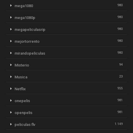
980
mega1080
980
mega1080p
980
megapeliculasrip
980
mejortorrento
980
mirandopeliculas
94
Misterio
23
Musica
955
Netflix
981
onepelis
981
openpelis
1.149
peliculas flv