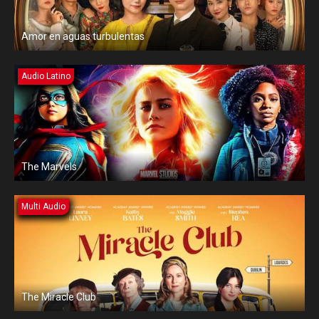
Amor en aguas turbulentas
Audio Latino
The Marvels
Multi Audio
The Miracle Club