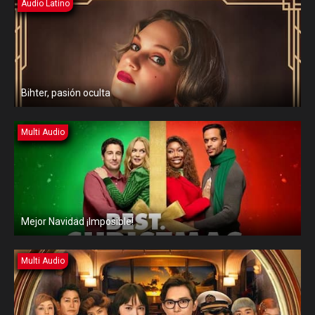
Audio Latino
Bihter, pasión oculta
Multi Audio
Mejor Navidad ¡Imposible!
Multi Audio