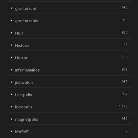
980
grantorrent
980
grantorrents
953
HBO
40
Historia
153
Horror
979
infomaniakos
957
justwatch
957
Las-pelis
1.148
locopelis
980
magnetpelis
7
MARVEL