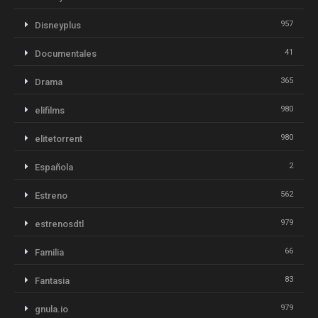
957
Disneyplus
41
Documentales
365
Drama
980
elifilms
980
elitetorrent
2
Española
562
Estreno
979
estrenosdtl
66
Familia
83
Fantasia
979
gnula.io