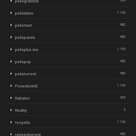
959
pelisgratishd
1.150
pelislatino
982
pelismart
982
pelispanda
1.150
pelisplus.me
982
pelispop
982
pelistorrent
1.150
PoseidonHD
959
Rakuten
5
Reality
1.150
recpelis
982
reinventorrent