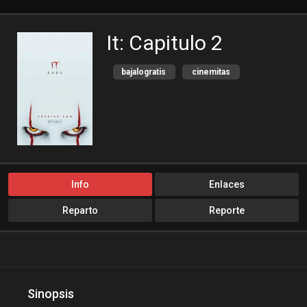
It: Capitulo 2
bajalogratis
cinemitas
cinepelis
Cuevana3
Drama
Fantasia
locopelis
peliculas flv
peliculas gratis online
peliculas online
Info
Enlaces
peliculas y series online
Reparto
Reporte
peliculasaudiolatino
Peliculasflv
pelis
pelis gratis
pelis24
pelislatino
pelisplus.me
Sinopsis