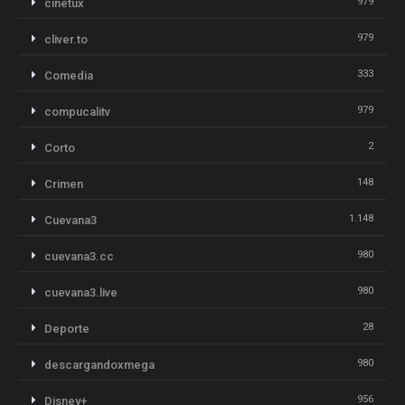
979
cinetux
979
cliver.to
333
Comedia
979
compucalitv
2
Corto
148
Crimen
1.148
Cuevana3
980
cuevana3.cc
980
cuevana3.live
28
Deporte
980
descargandoxmega
956
Disney+