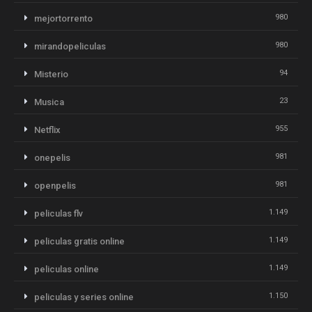
980
mejortorrento
980
mirandopeliculas
94
Misterio
23
Musica
955
Netflix
981
onepelis
981
openpelis
1.149
peliculas flv
1.149
peliculas gratis online
1.149
peliculas online
1.150
peliculas y series online