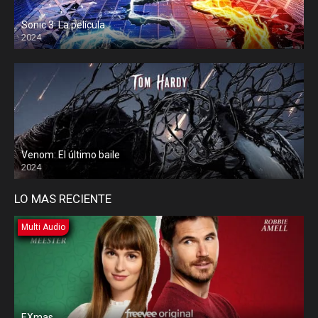
Sonic 3: La película
2024
Venom: El último baile
2024
LO MAS RECIENTE
Multi Audio
EXmas