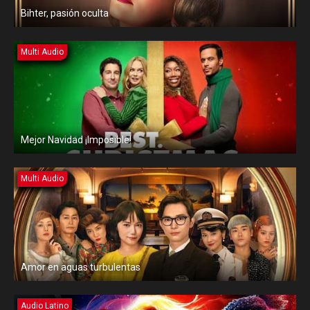
Bihter, pasión oculta
Multi Audio
Mejor Navidad ¡Imposible!
Multi Audio
Amor en aguas turbulentas
Audio Latino