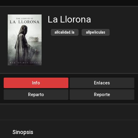
La Llorona
allcalidad.la
allpeliculas
Amazon Prime
bajalogratis
bajapelishd
bajarpelisgratis
blog-peliculas
cine-tube
cine24h
cinemitas
cinepelis
cinetorrent
Info
Enlaces
cinetux
cliver.to
Reparto
Reporte
compucalitv
Cuevana3
cuevana3.cc
cuevana3.live
descargandoxmega
Disney+
Disneyplus
elifilms
Sinopsis