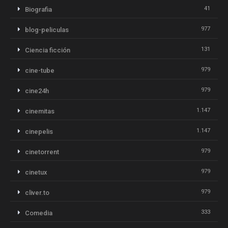
41
Biografia
977
blog-peliculas
131
Ciencia ficción
979
cine-tube
979
cine24h
1.147
cinemitas
1.147
cinepelis
979
cinetorrent
979
cinetux
979
cliver.to
333
Comedia