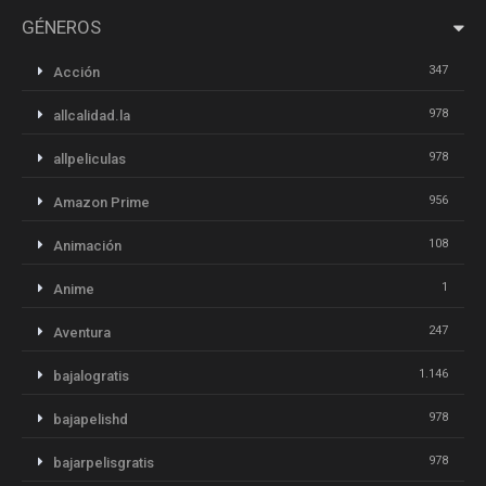
GÉNEROS
347
Acción
978
allcalidad.la
978
allpeliculas
956
Amazon Prime
108
Animación
1
Anime
247
Aventura
1.146
bajalogratis
978
bajapelishd
978
bajarpelisgratis