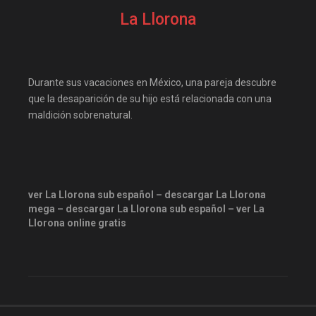
elitetorrent
estrenosdtl
La Llorona
gnula.io
grantorrent
grantorrents
HBO
infomaniakos
justwatch
Durante sus vacaciones en México, una pareja descubre
Las-pelis
locopelis
que la desaparición de su hijo está relacionada con una
maldición sobrenatural.
magnetpelis
mega1080
mega1080p
megapeliculasrip
mejortorrento
mirandopeliculas
Netflix
ver La Llorona sub español – descargar La Llorona
mega – descargar La Llorona sub español – ver La
onepelis
openpelis
Llorona online gratis
peliculas flv
peliculas gratis online
peliculas online
peliculas y series online