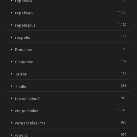
1.150
repelis24
1.150
repelisgo
1.150
repelisplus
1.149
rexpelis
86
Romance
107
Suspenso
117
Terror
266
Thriller
980
torrentlatino2
1.148
ver peliculas
980
verpeliculasultra
979
vvpelis