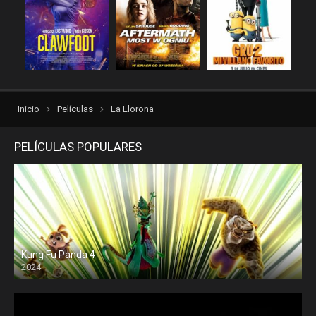
rexpelis
Terror
Thriller
torrentlatino2
ver peliculas
verpeliculasultra
vvpelis
yestorrent
Inicio
Películas
La Llorona
PELÍCULAS POPULARES
Kung Fu Panda 4
2024