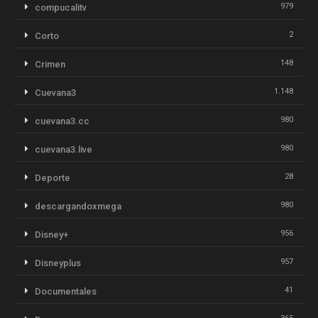
979
compucalitv
2
Corto
148
Crimen
1.148
Cuevana3
980
cuevana3.cc
980
cuevana3.live
28
Deporte
980
descargandoxmega
956
Disney+
957
Disneyplus
41
Documentales