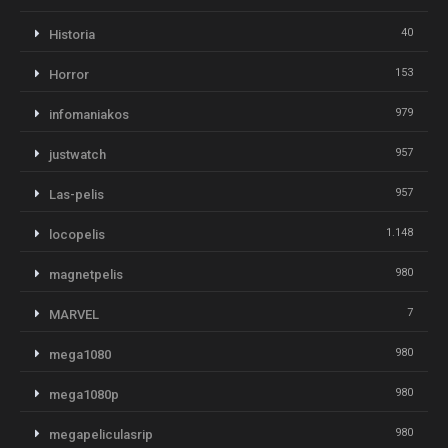
40
Historia
153
Horror
979
infomaniakos
957
justwatch
957
Las-pelis
1.148
locopelis
980
magnetpelis
7
MARVEL
980
mega1080
980
mega1080p
980
megapeliculasrip