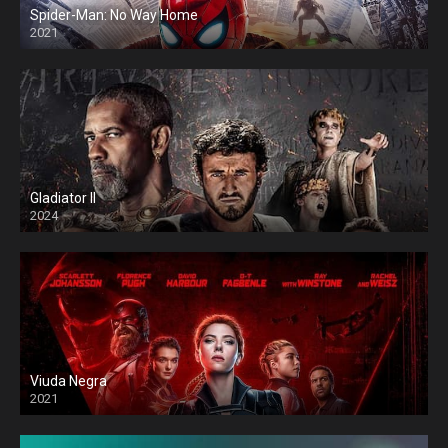
Spider-Man: No Way Home
2021
Gladiator II
2024
Viuda Negra
2021