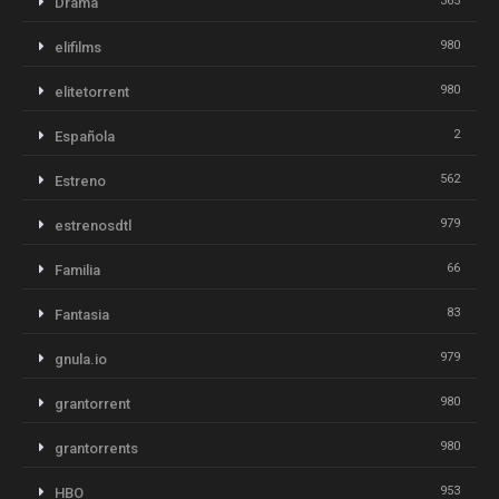
365
Drama
980
elifilms
980
elitetorrent
2
Española
562
Estreno
979
estrenosdtl
66
Familia
83
Fantasia
979
gnula.io
980
grantorrent
980
grantorrents
953
HBO