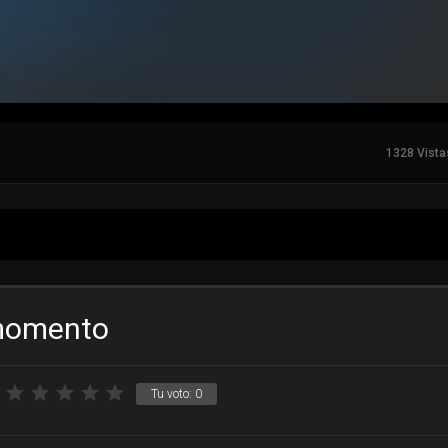
1328 Vista
 momento
Tu voto:
0