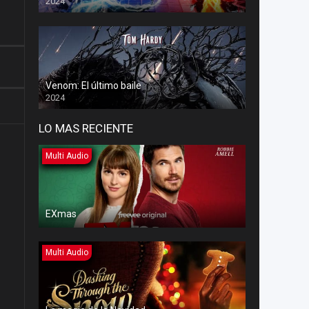
2024
Venom: El último baile
2024
LO MAS RECIENTE
Multi Audio
EXmas
Multi Audio