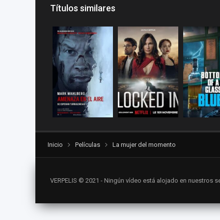
Títulos similares
Inicio
Películas
La mujer del momento
VERPELIS © 2021 - Ningún vídeo está alojado en nuestros se