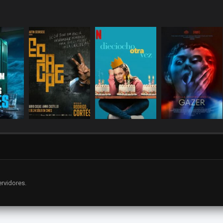
rvidores.