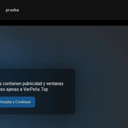
prueba