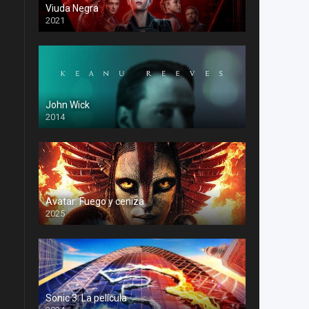
Viuda Negra
2021
John Wick
2014
Avatar: Fuego y ceniza
2025
Sonic 3: La película