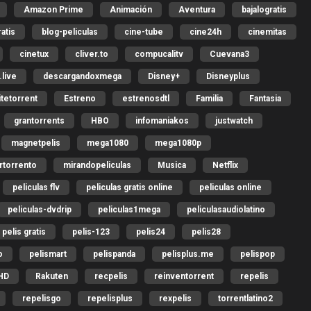
Amazon Prime
Animación
Aventura
bajalogratis
ratis
blog-peliculas
cine-tube
cine24h
cinemitas
cinetux
cliver.to
compucalitv
Cuevana3
live
descargandoxmega
Disney+
Disneyplus
itetorrent
Estreno
estrenosdtl
Familia
Fantasia
grantorrents
HBO
infomaniakos
justwatch
magnetpelis
mega1080
mega1080p
rtorrento
mirandopeliculas
Musica
Netflix
peliculas flv
peliculas gratis online
peliculas online
peliculas-dvdrip
peliculas1mega
peliculasaudiolatino
pelis gratis
pelis-123
pelis24
pelis28
o
pelismart
pelispanda
pelisplus.me
pelispop
HD
Rakuten
recpelis
reinventorrent
repelis
repelisgo
repelisplus
rexpelis
torrentlatino2