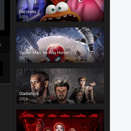
Del revés 2
2024
s
Spider-Man: No Way Home
2021
Gladiator II
2024