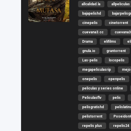
allcalidad.la
allpeliculas
bajapelishd
bajarpelisg
cinepelis
cinetorrent
cuevana3.cc
cuevana3.
Drama
elifilms
el
gnula.io
grantorrent
Las-pelis
locopelis
megapeliculasrip
mejo
onepelis
openpelis
peliculas y series online
Peliculasflv
pelis
pelisgratishd
pelislatin
pelistorrent
Poseidon
repelis plus
repelis24