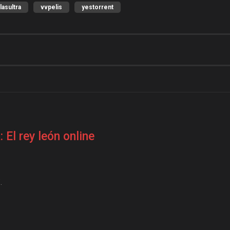
lasultra
vvpelis
yestorrent
 El rey león online
.