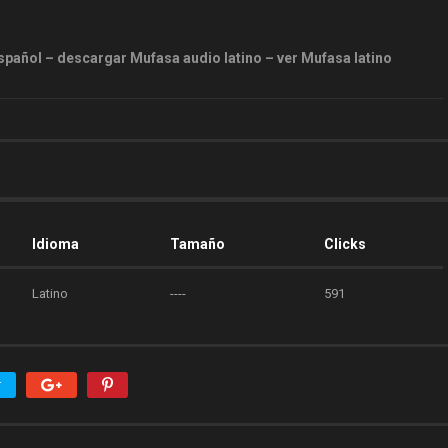
pañol – descargar Mufasa audio latino – ver Mufasa latino
Idioma
Tamaño
Clicks
Latino
----
591
r