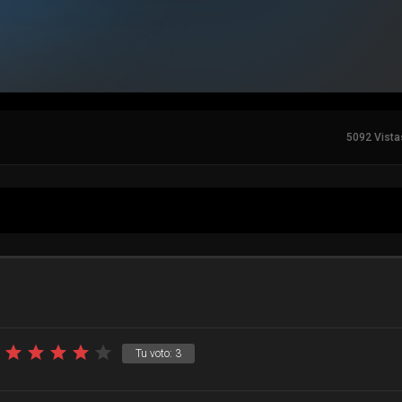
5092 Vista
Tu voto:
3