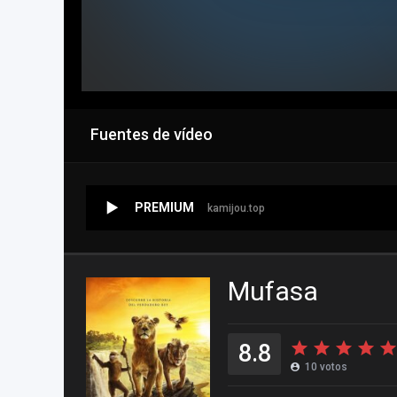
Fuentes de vídeo
PREMIUM
kamijou.top
Mufasa
8.8
10
votos