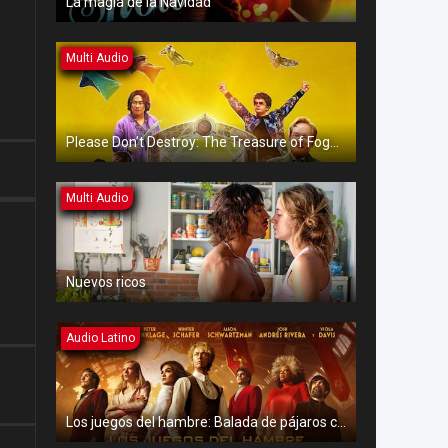
La magia de la Navidad
Multi Audio
Please Don’t Destroy: The Treasure of Foggy Mountain
Multi Audio
Nuevos ricos
Audio Latino
Los juegos del hambre: Balada de pájaros cantores y serpientes