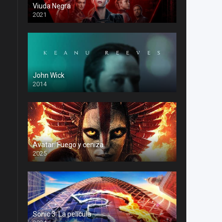
Viuda Negra
2021
John Wick
2014
Avatar: Fuego y ceniza
2025
Sonic 3: La película