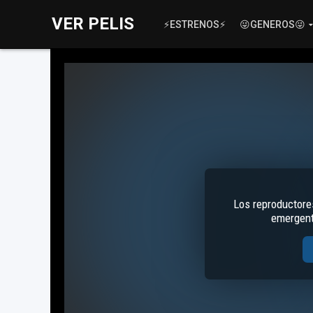
VER PELIS
⚡ESTRENOS⚡
😜GENEROS😜