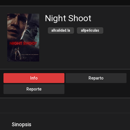
Night Shoot
allcalidad.la
allpeliculas
Amazon Prime
bajalogratis
bajapelishd
bajarpelisgratis
blog-peliculas
cine-tube
cine24h
cinemitas
cinepelis
cinetorrent
Info
Reparto
cinetux
cliver.to
Reporte
compucalitv
Cuevana3
cuevana3.cc
cuevana3.live
descargandoxmega
Disney+
Disneyplus
elifilms
Sinopsis