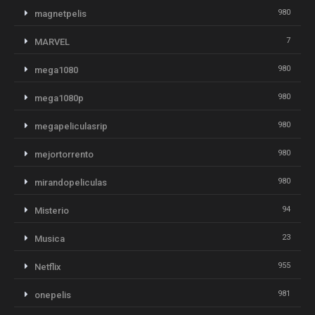
980
magnetpelis
7
MARVEL
980
mega1080
980
mega1080p
980
megapeliculasrip
980
mejortorrento
980
mirandopeliculas
94
Misterio
23
Musica
955
Netflix
981
onepelis