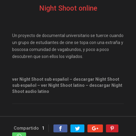
elitetorrent
estrenosdtl
Night Shoot online
gnula.io
grantorrent
grantorrents
HBO
infomaniakos
justwatch
Un proyecto de documental universitario se tuerce cuando
Las-pelis
locopelis
un grupo de estudiantes de cine se topa con una extraña y
boscosa comunidad de vagabundos, y poco a poco
magnetpelis
mega1080
descubren que son ellos los vigilados.
mega1080p
megapeliculasrip
mejortorrento
ver Night Shoot sub español – descargar Night Shoot
mirandopeliculas
Netflix
sub español – ver Night Shoot latino – descargar Night
onepelis
openpelis
Shoot audio latino
peliculas flv
peliculas gratis online
peliculas online
Compartido
1
peliculas y series online