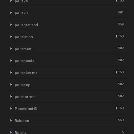
1.150
pelis24
981
pelis28
959
pelisgratishd
1.150
pelislatino
982
pelismart
982
pelispanda
1.150
pelisplus.me
982
pelispop
982
pelistorrent
1.150
PoseidonHD
959
Rakuten
5
Reality