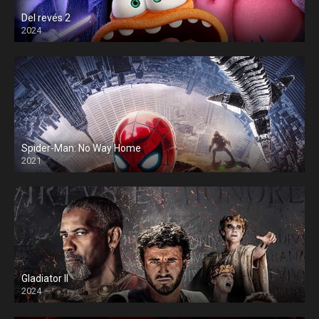
Del revés 2
2024
Spider-Man: No Way Home
2021
Gladiator II
2024