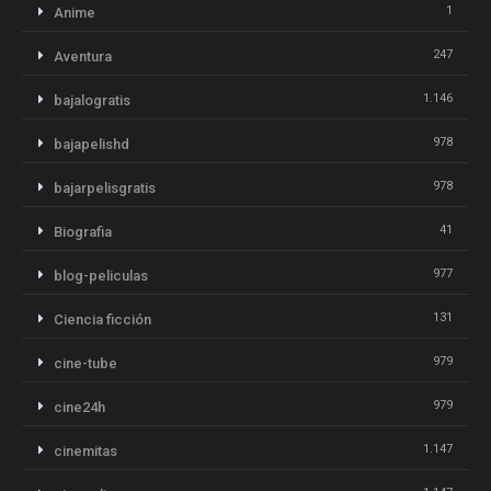
1
Anime
247
Aventura
1.146
bajalogratis
978
bajapelishd
978
bajarpelisgratis
41
Biografia
977
blog-peliculas
131
Ciencia ficción
979
cine-tube
979
cine24h
1.147
cinemitas