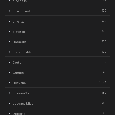
1.147
cinepelis
979
cinetorrent
979
cinetux
979
cliver.to
333
Comedia
979
compucalitv
2
Corto
148
Crimen
1.148
Cuevana3
980
cuevana3.cc
980
cuevana3.live
28
Deporte