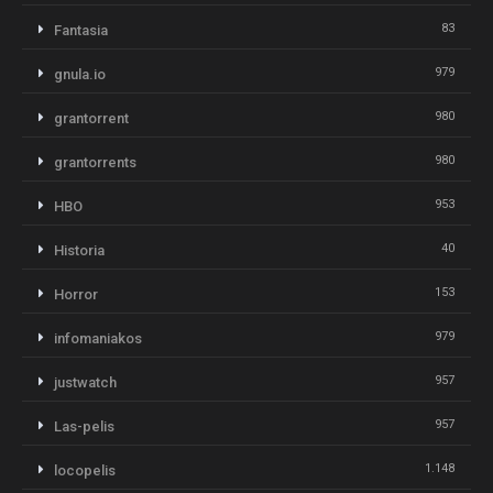
83
Fantasia
979
gnula.io
980
grantorrent
980
grantorrents
953
HBO
40
Historia
153
Horror
979
infomaniakos
957
justwatch
957
Las-pelis
1.148
locopelis