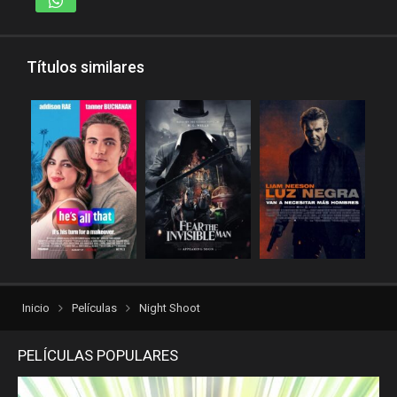
peliculas-dvdrip
peliculas1mega
Títulos similares
peliculasaudiolatino
Peliculasflv
pelis
pelis gratis
pelis-123
pelis24
pelis28
pelisgratishd
pelislatino
pelismart
pelispanda
pelisplus.me
pelispop
pelistorrent
PoseidonHD
Rakuten
recpelis
Inicio
Películas
Night Shoot
reinventorrent
repelis
repelis plus
repelis24
PELÍCULAS POPULARES
repelisgo
repelisplus