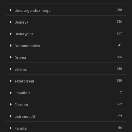
980
descargandoxmega
956
Disney+
957
Disneyplus
41
Documentales
365
Drama
980
elifilms
980
elitetorrent
2
Española
562
Estreno
979
estrenosdtl
66
Familia