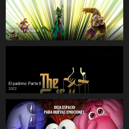
rexpelis
Suspenso
Terror
torrentlatino2
ver peliculas
verpeliculasultra
vvpelis
yestorrent
Kung Fu Panda 4
2024
El padrino: Parte II
2022