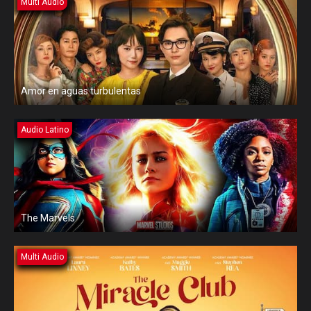
Multi Audio
Amor en aguas turbulentas
Audio Latino
The Marvels
Multi Audio