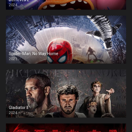
2024
Spider-Man: No Way Home
2021
Gladiator II
2024