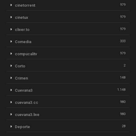
979
cinetorrent
979
cinetux
979
cliver.to
333
Comedia
979
compucalitv
2
Corto
148
Crimen
1.148
Cuevana3
980
cuevana3.cc
980
cuevana3.live
28
Deporte