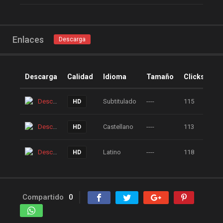
Enlaces
Descarga
Descarga
Calidad
Idioma
Tamaño
Clicks
Descarga
Subtitulado
----
115
HD
Descarga
Castellano
----
113
HD
Descarga
Latino
----
118
HD
Compartido
0