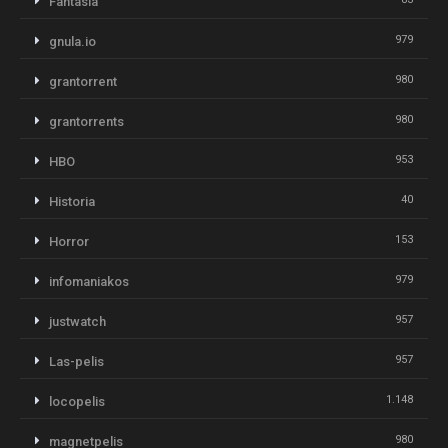
Fantasia
979
gnula.io
980
grantorrent
980
grantorrents
953
HBO
40
Historia
153
Horror
979
infomaniakos
957
justwatch
957
Las-pelis
1.148
locopelis
980
magnetpelis