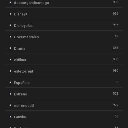
980
descargandoxmega
956
Disney+
957
Disneyplus
41
Documentales
365
Drama
980
elifilms
980
elitetorrent
2
Española
562
Estreno
979
estrenosdtl
66
Familia
83