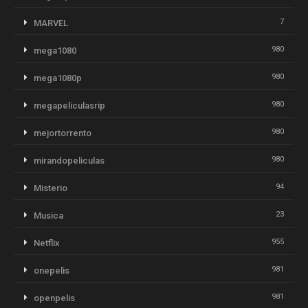
7
MARVEL
980
mega1080
980
mega1080p
980
megapeliculasrip
980
mejortorrento
980
mirandopeliculas
94
Misterio
23
Musica
955
Netflix
981
onepelis
981
openpelis