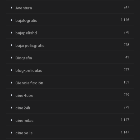
247
Aventura
1.146
bajalogratis
978
bajapelishd
978
bajarpelisgratis
41
Biografia
977
blog-peliculas
131
Ciencia ficción
979
cine-tube
979
cine24h
1.147
cinemitas
1.147
cinepelis