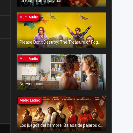
La magia de la Navidad
Multi Audio
Please Don’t Destroy: The Treasure of Foggy Mountain
Multi Audio
Nuevos ricos
Audio Latino
Los juegos del hambre: Balada de pájaros cantores y serpientes