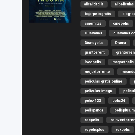
allcalidad.la
allpeliculas
bajarpelisgratis
blog-pe
cinemitas
cinepelis
Cuevana3
cuevana3.c
Disneyplus
Drama
grantorrent
grantorren
locopelis
magnetpelis
mejortorrento
mirando
peliculas gratis online
peliculas1mega
pelicu
pelis-123
pelis24
pelispanda
pelisplus.
recpelis
reinventorren
repelisplus
rexpelis