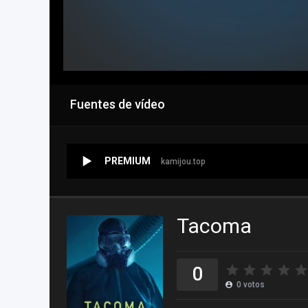
Fuentes de vídeo
PREMIUM
kamijou.top
Tacoma
0
0
votos