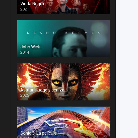
Viuda Negra
2021
John Wick
2014
Avatar: Fuego y ceniza
2025
Sonic 3: La película