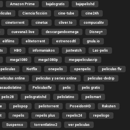
Amazon Prime
bajalogratis
bajapelishd
liculas
Ciencia ficción
cine-tube
cine24h
cinetorrent
cinetux
cliver.to
compucalitv
c
cuevana3.live
descargandoxmega
Disney+
elifilms
elitetorrent
estrenosdtl
gnula.io
ts
HBO
infomaniakos
justwatch
Las-pelis
mega1080
mega1080p
megapeliculasrip
peliculas
Netflix
onepelis
openpelis
peliculas flv
peliculas online
peliculas y series online
peliculas-dvdrip
lasaudiolatino
Peliculasflv
pelis
pelis gratis
pelis28
pelisgratishd
pelislatino
pelismart
me
pelispop
pelistorrent
PoseidonHD
Rakuten
t
repelis
repelis plus
repelis24
repelisgo
Suspenso
torrentlatino2
ver peliculas