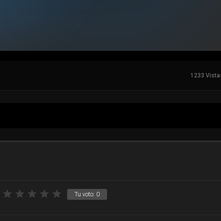
1233 Vista
Tu voto:
0