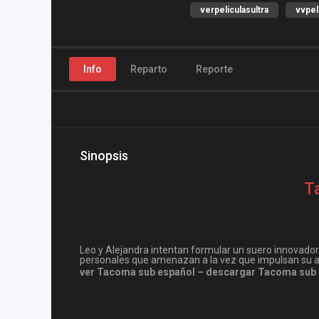
verpeliculasultra
vvpel
Info
Reparto
Reporte
Sinopsis
T
Leo y Alejandra intentan formular un suero innovado
personales que amenazan a la vez que impulsan su 
ver Tacoma sub español – descargar Tacoma sub e