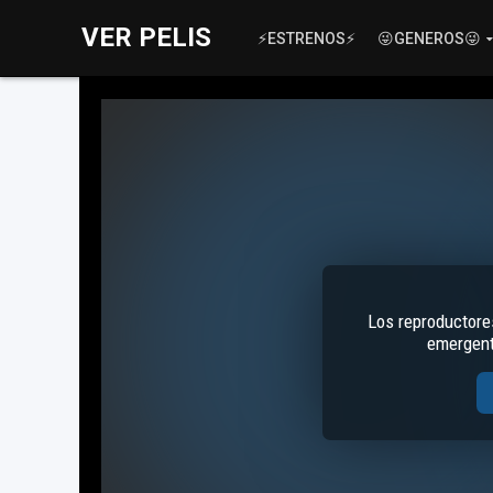
VER PELIS
⚡ESTRENOS⚡
😜GENEROS😜