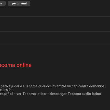
is
yestorrent
acoma online
r para ayudar a sus seres queridos mientras luchan contra demonios
ambición.
spañol – ver Tacoma latino – descargar Tacoma audio latino