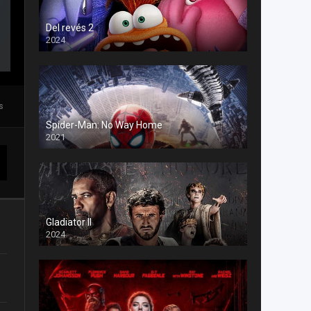
Del revés 2
2024
s
Spider-Man: No Way Home
2021
Gladiator II
2024