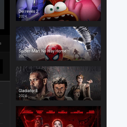
Del revés 2
2024
s
Spider-Man: No Way Home
2021
Gladiator II
2024