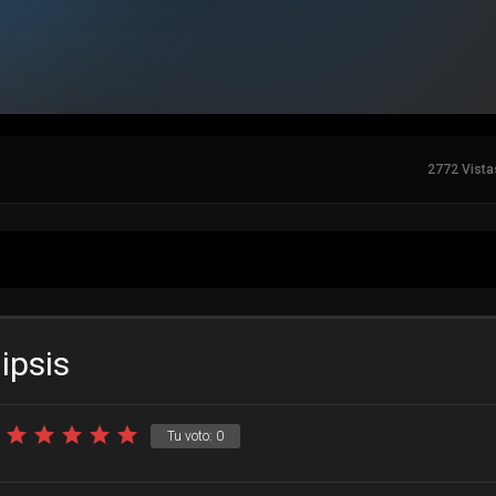
2772 Vista
ipsis
Tu voto:
0