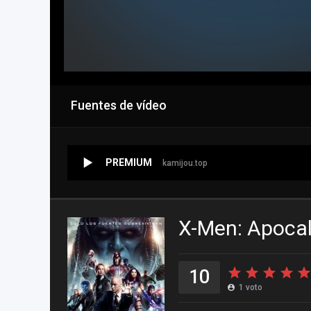
Fuentes de vídeo
PREMIUM
kamijou.top
X-Men: Apocal
10
1
voto