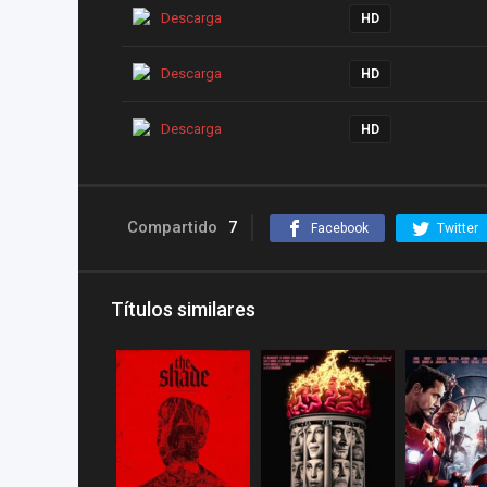
Descarga
HD
Descarga
HD
Descarga
HD
Compartido
7
Facebook
Twitter
Títulos similares