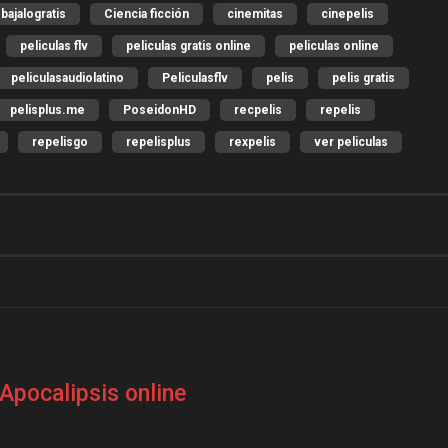
bajalogratis
Ciencia ficción
cinemitas
cinepelis
peliculas flv
peliculas gratis online
peliculas online
peliculasaudiolatino
Peliculasflv
pelis
pelis gratis
pelisplus.me
PoseidonHD
recpelis
repelis
repelisgo
repelisplus
rexpelis
ver peliculas
Apocalipsis online