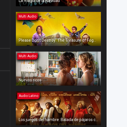
La magia de la Navidad
Multi Audio
Please Don’t Destroy: The Treasure of Foggy Mountain
Multi Audio
Nuevos ricos
Audio Latino
Los juegos del hambre: Balada de pájaros cantores y serpientes