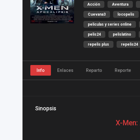
Acción
Aventura
Cuevana3
locopelis
peliculas y series online
pelis24
pelislatino
repelis plus
repelis24
Info
Enlaces
Reparto
Reporte
Sinopsis
X-Men: 