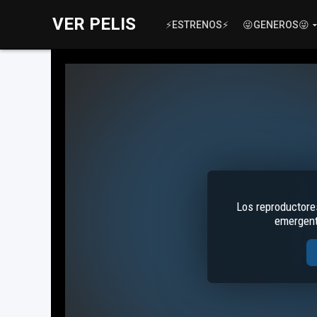
VER PELIS
⚡ESTRENOS⚡
😜GENEROS😜