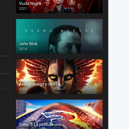
Viuda Negra
2021
John Wick
2014
Avatar: Fuego y ceniza
2025
Sonic 3: La película