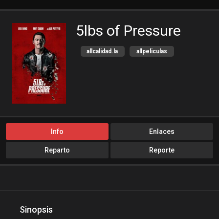
5lbs of Pressure
allcalidad.la
allpeliculas
Amazon Prime
bajalogratis
bajapelishd
bajarpelisgratis
blog-peliculas
cine-tube
cine24h
cinemitas
cinepelis
cinetorrent
Info
Enlaces
cinetux
cliver.to
Reparto
Reporte
compucalitv
Crimen
Cuevana3
cuevana3.cc
cuevana3.live
descargandoxmega
Disney+
Sinopsis