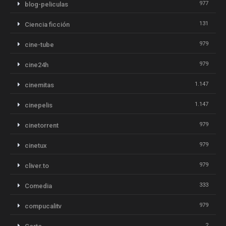
977
blog-peliculas
131
Ciencia ficción
979
cine-tube
979
cine24h
1.147
cinemitas
1.147
cinepelis
979
cinetorrent
979
cinetux
979
cliver.to
333
Comedia
979
compucalitv
2