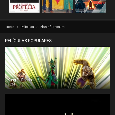
repelisgo
repelisplus
rexpelis
Romance
Suspenso
torrentlatino2
Inicio
Películas
5lbs of Pressure
ver peliculas
verpeliculasultra
vvpelis
yestorrent
PELÍCULAS POPULARES
Kung Fu Panda 4
2024