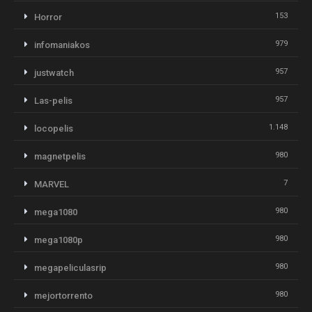
153
Horror
979
infomaniakos
957
justwatch
957
Las-pelis
1.148
locopelis
980
magnetpelis
7
MARVEL
980
mega1080
980
mega1080p
980
megapeliculasrip
980
mejortorrento