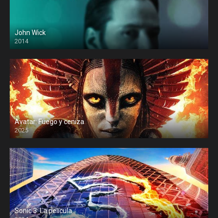
John Wick
2014
Avatar: Fuego y ceniza
2025
Sonic 3: La película