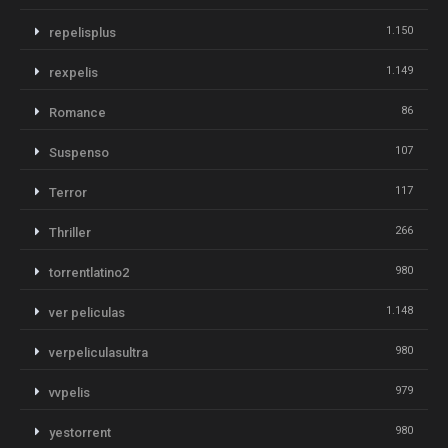
1.150
repelisplus
1.149
rexpelis
86
Romance
107
Suspenso
117
Terror
266
Thriller
980
torrentlatino2
1.148
ver peliculas
980
verpeliculasultra
979
vvpelis
980
yestorrent