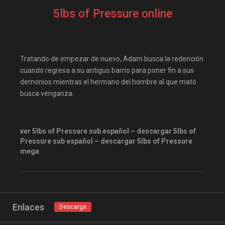
Disneyplus
elifilms
5lbs of Pressure online
elitetorrent
estrenosdtl
gnula.io
grantorrent
grantorrents
HBO
Tratando de empezar de nuevo, Adam busca la redención
infomaniakos
justwatch
cuando regresa a su antiguo barrio para poner fin a sus
demonios mientras el hermano del hombre al que mató
Las-pelis
locopelis
busca venganza.
magnetpelis
mega1080
mega1080p
megapeliculasrip
ver 5lbs of Pressure sub español – descargar 5lbs of
mejortorrento
Pressure sub español – descargar 5lbs of Pressure
mirandopeliculas
Netflix
mega
onepelis
openpelis
peliculas flv
peliculas gratis online
Enlaces
Descarga
peliculas online