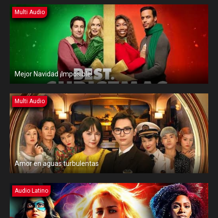
Multi Audio
Mejor Navidad ¡Imposible!
Multi Audio
Amor en aguas turbulentas
Audio Latino