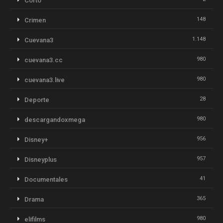
Corto
148
Crimen
1.148
Cuevana3
980
cuevana3.cc
980
cuevana3.live
28
Deporte
980
descargandoxmega
956
Disney+
957
Disneyplus
41
Documentales
365
Drama
980
elifilms