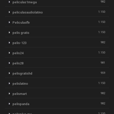
982
peliculas1mega
1.150
peliculasaudiolatino
1.150
Peliculasflv
1.150
pelis gratis
982
pelis-123
1.150
pelis24
981
pelis28
959
pelisgratishd
1.150
pelislatino
982
pelismart
982
pelispanda
1.150