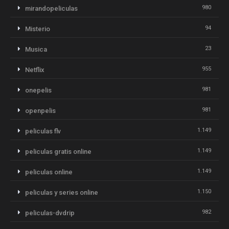
980
mirandopeliculas
94
Misterio
23
Musica
955
Netflix
981
onepelis
981
openpelis
1.149
peliculas flv
1.149
peliculas gratis online
1.149
peliculas online
1.150
peliculas y series online
982
peliculas-dvdrip