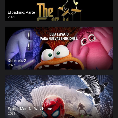
El padrino: Parte II
2022
Del revés 2
2024
Spider-Man: No Way Home
2021