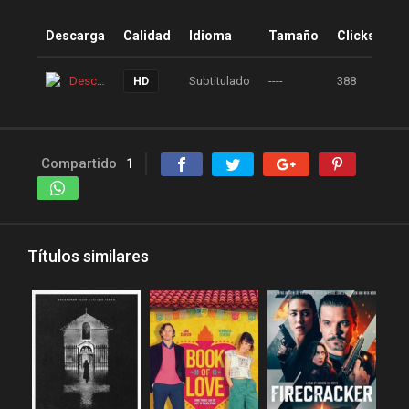
peliculas y series online
Descarga
Calidad
Idioma
Tamaño
Clicks
peliculas-dvdrip
peliculas1mega
Descarga
Subtitulado
----
388
HD
peliculasaudiolatino
Peliculasflv
pelis
pelis gratis
pelis-123
Compartido
1
pelis24
pelis28
pelisgratishd
pelislatino
pelismart
pelispanda
Títulos similares
pelisplus.me
pelispop
pelistorrent
PoseidonHD
Rakuten
recpelis
reinventorrent
repelis
repelis plus
repelis24