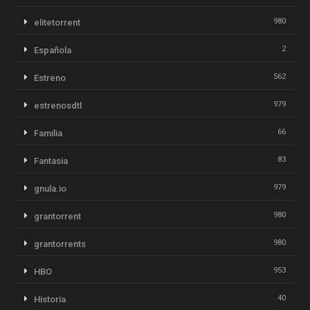
980
elitetorrent
2
Española
562
Estreno
979
estrenosdtl
66
Familia
83
Fantasia
979
gnula.io
980
grantorrent
980
grantorrents
953
HBO
40
Historia