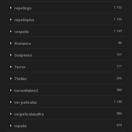
1.150
repelisgo
1.150
repelisplus
1.149
rexpelis
86
Romance
107
Suspenso
117
Terror
266
Thriller
980
torrentlatino2
1.148
ver peliculas
980
verpeliculasultra
979
vvpelis