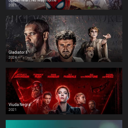
Spider-Man: No Way Home
2021
Gladiator II
2024
Viuda Negra
2021