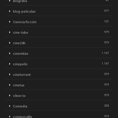
41
Biografia
977
blog-peliculas
131
Ciencia ficción
979
cine-tube
979
cine24h
1.147
cinemitas
1.147
cinepelis
979
cinetorrent
979
cinetux
979
cliver.to
333
Comedia
979
compucalitv