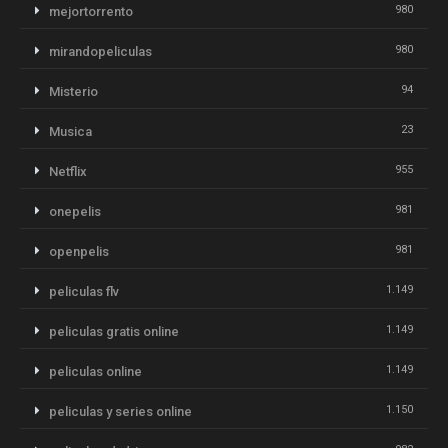
980
mejortorrento
980
mirandopeliculas
94
Misterio
23
Musica
955
Netflix
981
onepelis
981
openpelis
1.149
peliculas flv
1.149
peliculas gratis online
1.149
peliculas online
1.150
peliculas y series online