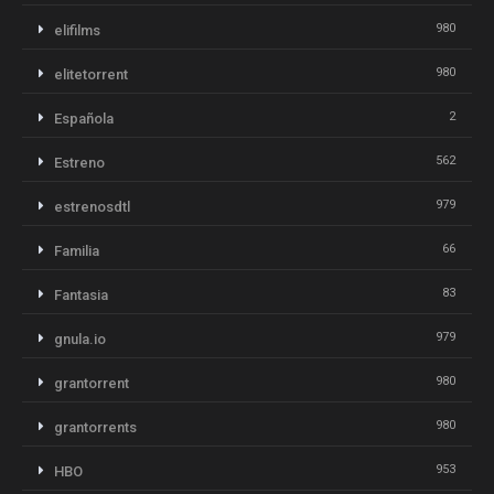
980
elifilms
980
elitetorrent
2
Española
562
Estreno
979
estrenosdtl
66
Familia
83
Fantasia
979
gnula.io
980
grantorrent
980
grantorrents
953
HBO