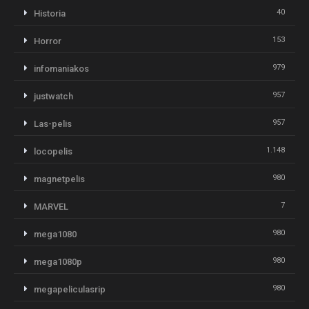
40
Historia
153
Horror
979
infomaniakos
957
justwatch
957
Las-pelis
1.148
locopelis
980
magnetpelis
7
MARVEL
980
mega1080
980
mega1080p
980
megapeliculasrip