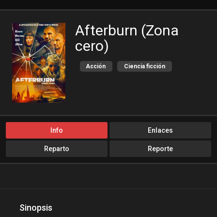
Afterburn (Zona
cero)
Acción
Ciencia ficción
Comedia
Estreno
Info
Enlaces
Reparto
Reporte
Sinopsis