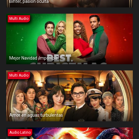
Bihter, pasión oculta
Multi Audio
Mejor Navidad ¡Imposible!
Multi Audio
Amor en aguas turbulentas
Audio Latino