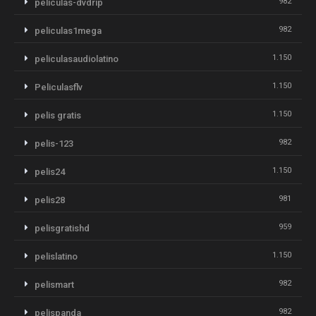
982
peliculas-dvdrip
982
peliculas1mega
1.150
peliculasaudiolatino
1.150
Peliculasflv
1.150
pelis gratis
982
pelis-123
1.150
pelis24
981
pelis28
959
pelisgratishd
1.150
pelislatino
982
pelismart
982
pelispanda