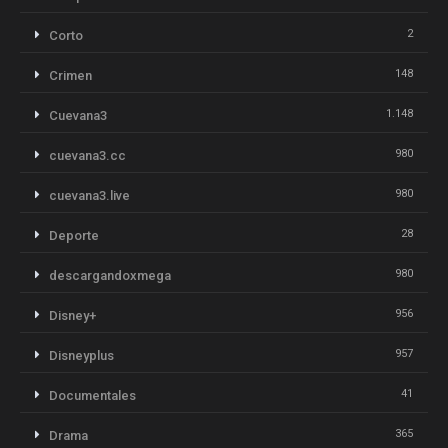
2
Corto
148
Crimen
1.148
Cuevana3
980
cuevana3.cc
980
cuevana3.live
28
Deporte
980
descargandoxmega
956
Disney+
957
Disneyplus
41
Documentales
365
Drama