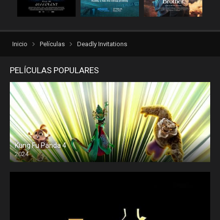
rexpelis
Suspenso
torrentlatino2
ver peliculas
verpeliculasultra
vvpelis
Inicio
Películas
Deadly Invitations
yestorrent
PELÍCULAS POPULARES
Kung Fu Panda 4
2024