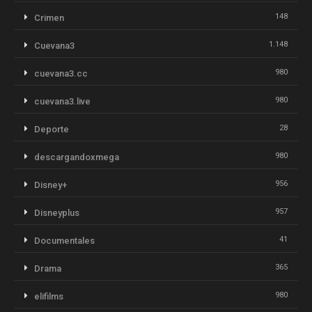
148
Crimen
1.148
Cuevana3
980
cuevana3.cc
980
cuevana3.live
28
Deporte
980
descargandoxmega
956
Disney+
957
Disneyplus
41
Documentales
365
Drama
980
elifilms