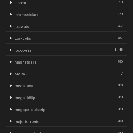
153
Horror
979
infomaniakos
957
justwatch
957
Las-pelis
1.148
locopelis
980
magnetpelis
7
MARVEL
980
mega1080
980
mega1080p
980
megapeliculasrip
980
mejortorrento
980