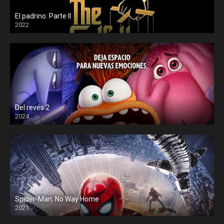
El padrino: Parte II
2022
Del revés 2
2024
Spider-Man: No Way Home
2021