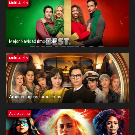
Multi Audio
Mejor Navidad ¡Imposible!
Multi Audio
Amor en aguas turbulentas
Audio Latino