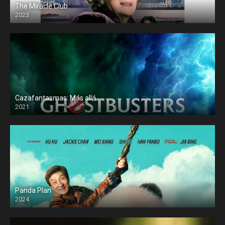
The Miracle Club
2023
Cazafantasmas: Más allá
2021
Panda Plan
2024