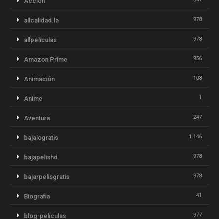
Acción
978
allcalidad.la
978
allpeliculas
956
Amazon Prime
108
Animación
1
Anime
247
Aventura
1.146
bajalogratis
978
bajapelishd
978
bajarpelisgratis
41
Biografia
977
blog-peliculas