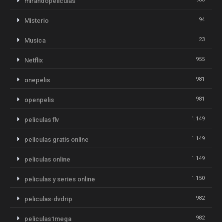
mirandopeliculas
94
Misterio
23
Musica
955
Netflix
981
onepelis
981
openpelis
1.149
peliculas flv
1.149
peliculas gratis online
1.149
peliculas online
1.150
peliculas y series online
982
peliculas-dvdrip
982
peliculas1mega