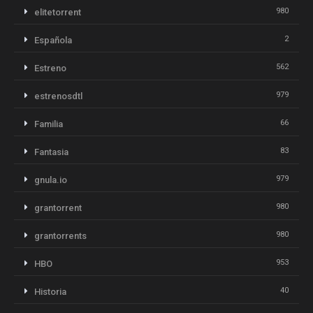
980
elitetorrent
2
Española
562
Estreno
979
estrenosdtl
66
Familia
83
Fantasia
979
gnula.io
980
grantorrent
980
grantorrents
953
HBO
40
Historia