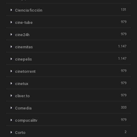
131
Ciencia ficción
979
cine-tube
979
cine24h
1.147
cinemitas
1.147
cinepelis
979
cinetorrent
979
cinetux
979
cliver.to
333
Comedia
979
compucalitv
2
Corto