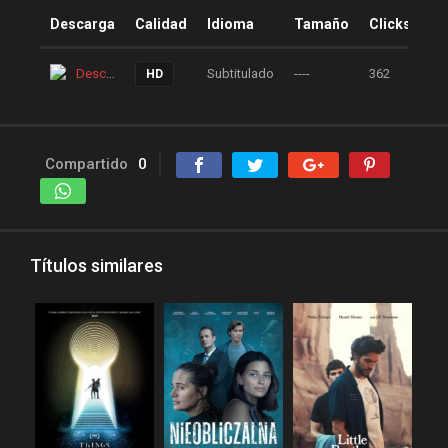
peliculas-dvdrip
Descarga
Calidad
Idioma
Tamaño
Clicks
peliculas1mega
peliculasaudiolatino
Descarga
Subtitulado
----
362
HD
Peliculasflv
pelis
pelis gratis
pelis-123
Compartido
0
pelis24
pelis28
pelisgratishd
pelislatino
pelismart
pelispanda
Títulos similares
pelisplus.me
pelispop
pelistorrent
PoseidonHD
Rakuten
recpelis
reinventorrent
repelis
repelis plus
repelis24
repelisgo
repelisplus