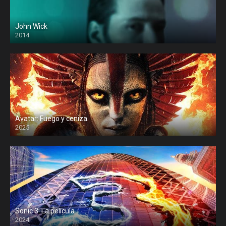
John Wick
2014
Avatar: Fuego y ceniza
2025
Sonic 3: La película
2024