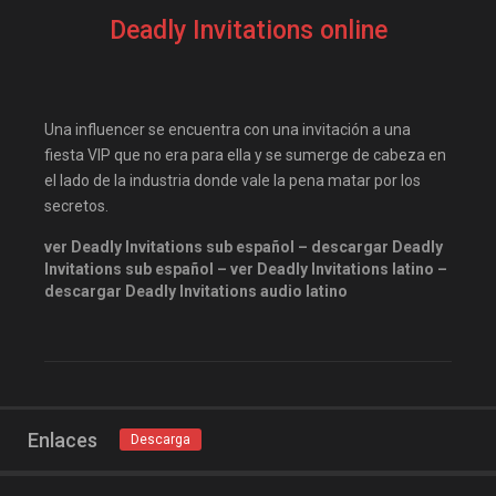
elitetorrent
estrenosdtl
Deadly Invitations online
gnula.io
grantorrent
grantorrents
HBO
infomaniakos
justwatch
Una influencer se encuentra con una invitación a una
Las-pelis
locopelis
fiesta VIP que no era para ella y se sumerge de cabeza en
el lado de la industria donde vale la pena matar por los
magnetpelis
mega1080
secretos.
mega1080p
megapeliculasrip
ver Deadly Invitations sub español – descargar Deadly
mejortorrento
Invitations sub español – ver Deadly Invitations latino –
descargar Deadly Invitations audio latino
mirandopeliculas
Misterio
Netflix
onepelis
openpelis
peliculas flv
peliculas gratis online
peliculas online
Enlaces
Descarga
peliculas y series online