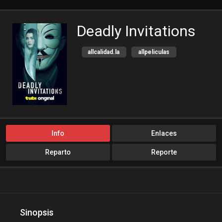
Deadly Invitations
allcalidad.la
allpeliculas
Amazon Prime
bajalogratis
bajapelishd
bajarpelisgratis
blog-peliculas
cine-tube
cine24h
cinemitas
cinepelis
cinetorrent
Info
Enlaces
cinetux
cliver.to
Reparto
Reporte
compucalitv
Cuevana3
cuevana3.cc
cuevana3.live
descargandoxmega
Disney+
Disneyplus
elifilms
Sinopsis