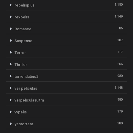
1.150
repelisplus
1.149
rexpelis
86
Romance
107
Suspenso
117
Terror
266
Thriller
980
torrentlatino2
1.148
ver peliculas
980
verpeliculasultra
979
vvpelis
980
yestorrent