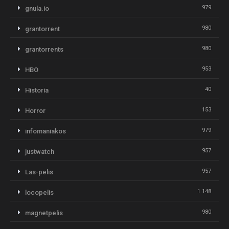
979
gnula.io
980
grantorrent
980
grantorrents
953
HBO
40
Historia
153
Horror
979
infomaniakos
957
justwatch
957
Las-pelis
1.148
locopelis
980
magnetpelis