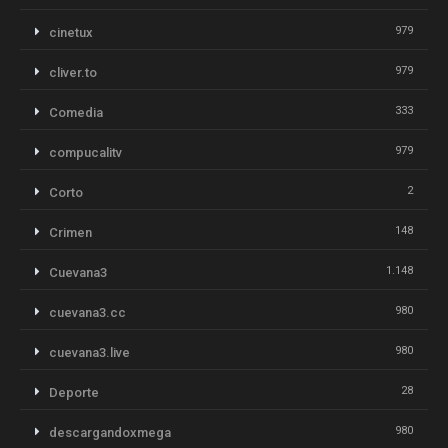
979
cinetux
979
cliver.to
333
Comedia
979
compucalitv
2
Corto
148
Crimen
1.148
Cuevana3
980
cuevana3.cc
980
cuevana3.live
28
Deporte
980
descargandoxmega