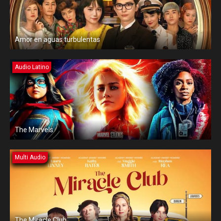
Amor en aguas turbulentas
Audio Latino
The Marvels
Multi Audio
The Miracle Club