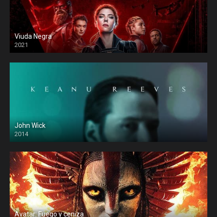
Viuda Negra
2021
John Wick
2014
Avatar: Fuego y ceniza