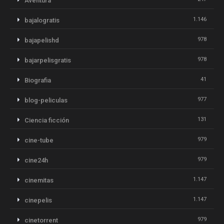
Aventura
1.146
bajalogratis
978
bajapelishd
978
bajarpelisgratis
41
Biografia
977
blog-peliculas
131
Ciencia ficción
979
cine-tube
979
cine24h
1.147
cinemitas
1.147
cinepelis
979
cinetorrent