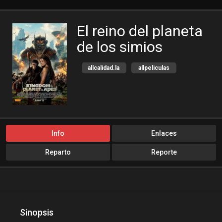
El reino del planeta
de los simios
allcalidad.la
allpeliculas
Amazon Prime
bajalogratis
bajapelishd
bajarpelisgratis
blog-peliculas
cine-tube
cine24h
cinemitas
Info
Enlaces
cinepelis
cinetorrent
Reparto
Reporte
cinetux
cliver.to
compucalitv
Cuevana3
cuevana3.cc
cuevana3.live
descargandoxmega
Disney+
Sinopsis