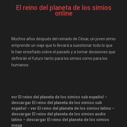
Disneyplus
elifilms
El reino del planeta de los simios
elitetorrent
estrenosdtl
online
gnula.io
grantorrent
grantorrents
HBO
Muchos años después del reinado de César, un joven simio
infomaniakos
justwatch
emprende un viaje que lo llevará a cuestionar todo lo que
Las-pelis
locopelis
le han enseñado sobre el pasado y a tomar decisiones que
magnetpelis
mega1080
definirán el futuro tanto para los simios como para los
humanos.
mega1080p
megapeliculasrip
mejortorrento
mirandopeliculas
Netflix
onepelis
openpelis
vcr El reino del planeta de los simios sub español –
peliculas flv
descargar El reino del planeta de los simios sub
español – ver El reino del planeta de los simios latino –
peliculas gratis online
descargar El reino del planeta de los simios audio
latino – descargar El reino del planeta de los simios
peliculas online
mega