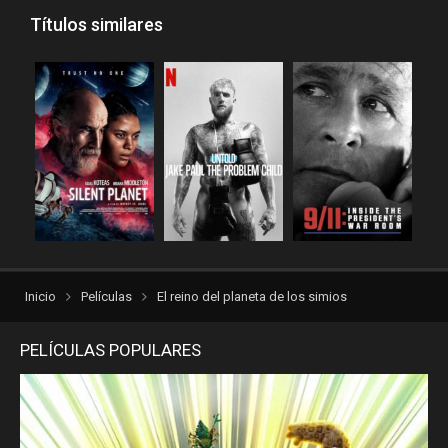
repelisgo
repelisplus
Títulos similares
rexpelis
torrentlatino2
ver peliculas
verpeliculasultra
vvpelis
yestorrent
Inicio
Películas
El reino del planeta de los simios
PELÍCULAS POPULARES