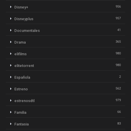
956
Disney+
957
Disneyplus
41
Documentales
365
Drama
980
elifilms
980
elitetorrent
2
Española
562
Estreno
979
estrenosdtl
66
Familia
83
Fantasia