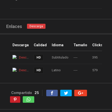
peliculas y series online
peliculas-dvdrip
peliculas1mega
Enlaces
peliculasaudiolatino
Descarga
Peliculasflv
pelis
pelis gratis
pelis-123
Descarga
Calidad
Idioma
Tamaño
Clicks
pelis24
pelis28
Descarga
Subtitulado
----
395
HD
pelisgratishd
pelislatino
pelismart
pelispanda
Descarga
Latino
----
579
HD
pelisplus.me
pelispop
pelistorrent
PoseidonHD
Rakuten
recpelis
Compartido
25
reinventorrent
repelis
repelis plus
repelis24