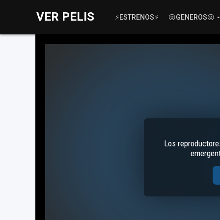
VER PELIS
⚡ESTRENOS⚡
😜GENEROS😜