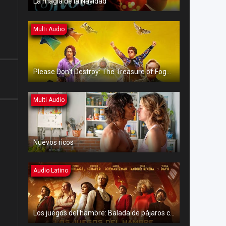
La magia de la Navidad
Multi Audio
Please Don’t Destroy: The Treasure of Foggy Mountain
Multi Audio
Nuevos ricos
Audio Latino
Los juegos del hambre: Balada de pájaros cantores y serpientes