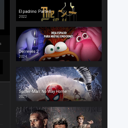
El padrino: Parte II
2022
s
Del revés 2
2024
Spider-Man: No Way Home
2021