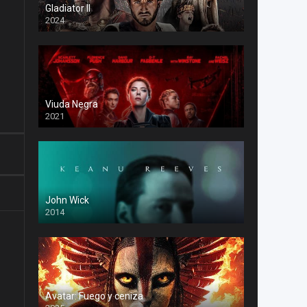
Gladiator II
2024
Viuda Negra
2021
John Wick
2014
Avatar: Fuego y ceniza