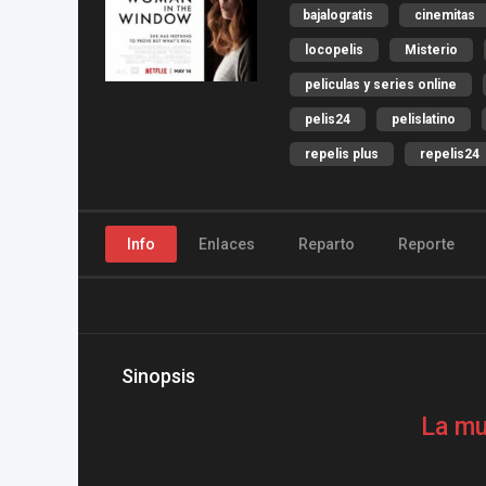
bajalogratis
cinemitas
locopelis
Misterio
peliculas y series online
pelis24
pelislatino
repelis plus
repelis24
Info
Enlaces
Reparto
Reporte
Sinopsis
La mu