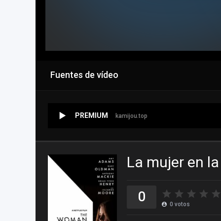
Fuentes de vídeo
PREMIUM
kamijou.top
La mujer en l
0
0
votos