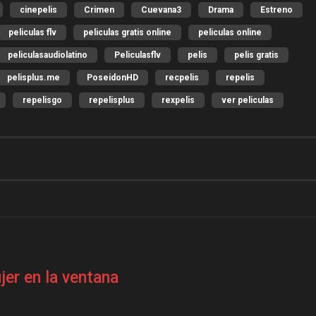
cinepelis
Crimen
Cuevana3
Drama
Estreno
peliculas flv
peliculas gratis online
peliculas online
peliculasaudiolatino
Peliculasflv
pelis
pelis gratis
pelisplus.me
PoseidonHD
recpelis
repelis
repelisgo
repelisplus
rexpelis
ver peliculas
jer en la ventana