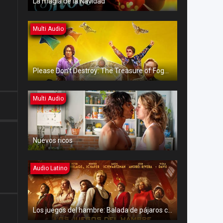
La magia de la Navidad
Multi Audio
Please Don’t Destroy: The Treasure of Foggy Mountain
Multi Audio
Nuevos ricos
Audio Latino
Los juegos del hambre: Balada de pájaros cantores y serpientes