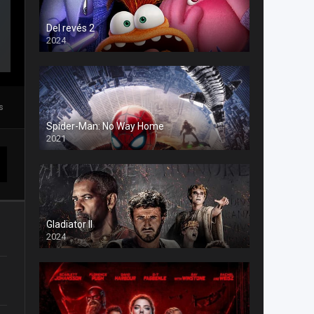
Del revés 2
2024
s
Spider-Man: No Way Home
2021
Gladiator II
2024