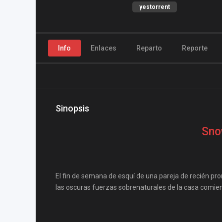
yestorrent
Info
Enlaces
Reparto
Reporte
Sinopsis
Sno
El fin de semana de esquí de una pareja de recién pr
las oscuras fuerzas sobrenaturales de la casa comien