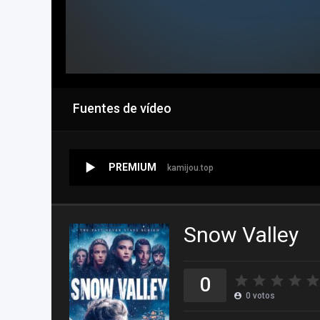
Fuentes de vídeo
PREMIUM
kamijou.top
Snow Valley
0
0
votos