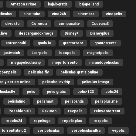
Amazon Prime
bajalogratis
bajapelishd
liculas
cine-tube
cine24h
cinemitas
cinepelis
cliver.to
Comedia
compucalitv
Cuevana3
live
descargandoxmega
Disney+
Disneyplus
estrenosdtl
gnula.io
grantorrent
grantorrents
justwatch
Las-pelis
locopelis
magnetpelis
megapeliculasrip
mejortorrento
mirandopeliculas
openpelis
peliculas flv
peliculas gratis online
las y series online
peliculas-dvdrip
peliculas1mega
liculasflv
pelis
pelis gratis
pelis-123
pelis24
pelislatino
pelismart
pelispanda
pelisplus.me
PoseidonHD
Rakuten
recpelis
reinventorrent
repelis24
repelisgo
repelisplus
rexpelis
torrentlatino2
ver peliculas
verpeliculasultra
vvpelis