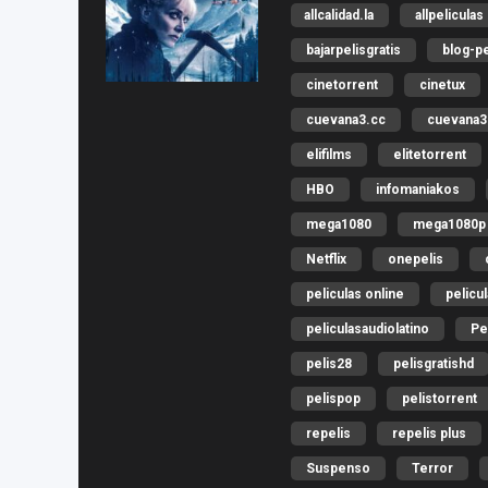
allcalidad.la
allpeliculas
bajarpelisgratis
blog-pe
cinetorrent
cinetux
cuevana3.cc
cuevana3.
elifilms
elitetorrent
HBO
infomaniakos
mega1080
mega1080p
Netflix
onepelis
peliculas online
pelicu
peliculasaudiolatino
Pe
pelis28
pelisgratishd
pelispop
pelistorrent
repelis
repelis plus
Suspenso
Terror