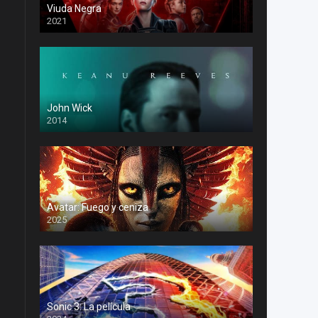
Viuda Negra
2021
John Wick
2014
Avatar: Fuego y ceniza
2025
Sonic 3: La película