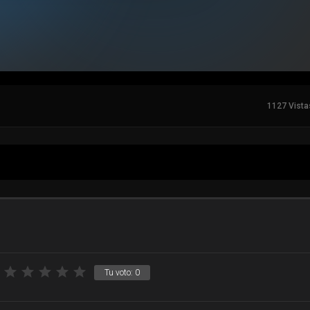
1127 Vista
Tu voto:
0