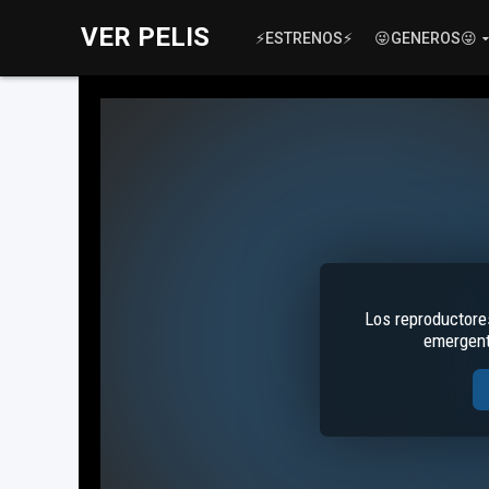
VER PELIS
⚡ESTRENOS⚡
😜GENEROS😜