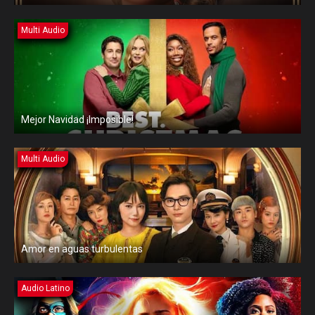
Multi Audio
Mejor Navidad ¡Imposible!
Multi Audio
Amor en aguas turbulentas
Audio Latino