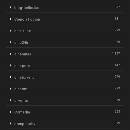
977
blog-peliculas
131
Ciencia ficción
979
cine-tube
979
cine24h
1.147
cinemitas
1.147
cinepelis
979
cinetorrent
979
cinetux
979
cliver.to
333
Comedia
979
compucalitv