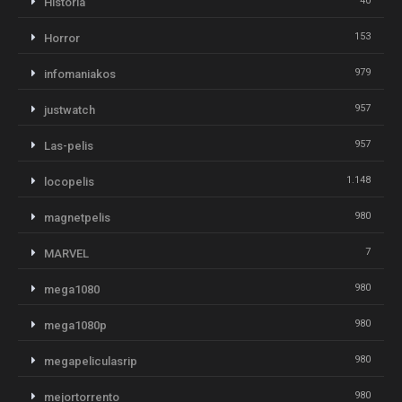
40
Historia
153
Horror
979
infomaniakos
957
justwatch
957
Las-pelis
1.148
locopelis
980
magnetpelis
7
MARVEL
980
mega1080
980
mega1080p
980
megapeliculasrip
980
mejortorrento