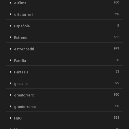
980
elifilms
980
elitetorrent
2
Española
562
Estreno
979
estrenosdtl
66
Familia
83
Fantasia
979
gnula.io
980
grantorrent
980
grantorrents
953
HBO