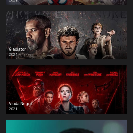
2021
Gladiator II
2024
Viuda Negra
2021