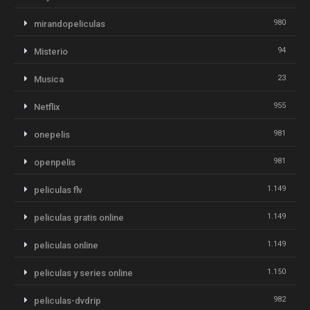
980
mirandopeliculas
94
Misterio
23
Musica
955
Netflix
981
onepelis
981
openpelis
1.149
peliculas flv
1.149
peliculas gratis online
1.149
peliculas online
1.150
peliculas y series online
982
peliculas-dvdrip