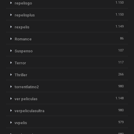
1.150
repelisgo
1.150
repelisplus
1.149
rexpelis
86
Romance
107
Suspenso
117
Terror
266
Thriller
980
torrentlatino2
1.148
ver peliculas
980
verpeliculasultra
979
vvpelis