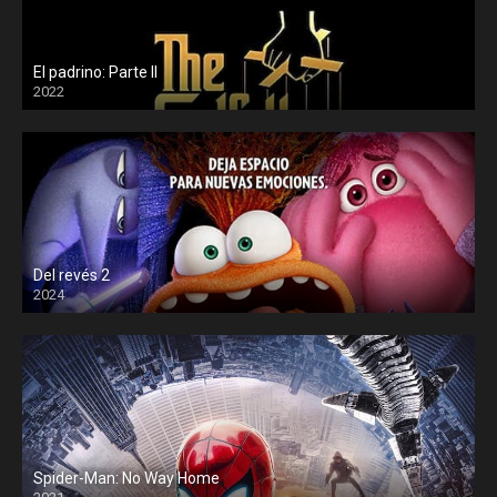
El padrino: Parte II
2022
Del revés 2
2024
Spider-Man: No Way Home