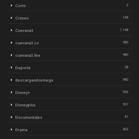
2
Corto
148
Crimen
1.148
Cuevana3
980
cuevana3.cc
980
cuevana3.live
28
Deporte
980
descargandoxmega
956
Disney+
957
Disneyplus
41
Documentales
365
Drama