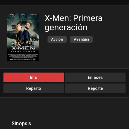
X-Men: Primera
generación
Acción
Aventura
bajalogratis
Ciencia ficción
cinemitas
cinepelis
Cuevana3
locopelis
peliculas flv
Info
Enlaces
peliculas gratis online
Reparto
Reporte
peliculas online
peliculas y series online
peliculasaudiolatino
Peliculasflv
pelis
Sinopsis