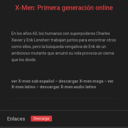
pelis gratis
pelis24
X-Men: Primera generación online
pelislatino
pelisplus.me
PoseidonHD
recpelis
repelis
repelis plus
En los años 60, los humanos con superpoderes Charles
repelis24
repelisgo
Xavier y Erik Lensherr trabajan juntos para encontrar otros
como ellos, pero la búsqueda vengativa de Erik de un
repelisplus
rexpelis
ambicioso mutante que arruinó su vida provoca un cisma
ver peliculas
que los divide.
ver X-men sub español – descargar X-men mega – ver
X-men latino – descargar X-men audio latino
Enlaces
Descarga