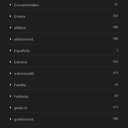
41
Documentales
365
Drama
980
elifilms
980
elitetorrent
2
Española
562
Estreno
979
estrenosdtl
66
Familia
83
Fantasia
979
gnula.io
980
grantorrent