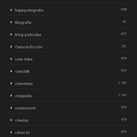
978
bajarpelisgratis
41
Biografia
977
blog-peliculas
131
Ciencia ficción
979
cine-tube
979
cine24h
1.147
cinemitas
1.147
cinepelis
979
cinetorrent
979
cinetux
979
cliver.to