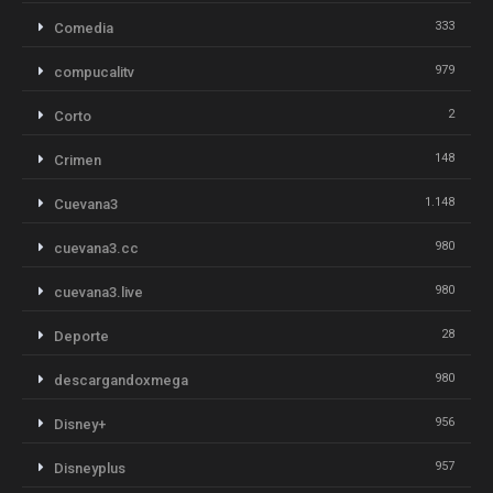
333
Comedia
979
compucalitv
2
Corto
148
Crimen
1.148
Cuevana3
980
cuevana3.cc
980
cuevana3.live
28
Deporte
980
descargandoxmega
956
Disney+
957
Disneyplus