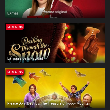
EXmas
Multi Audio
La magia de la Navidad
Multi Audio
Please Don’t Destroy: The Treasure of Foggy Mountain