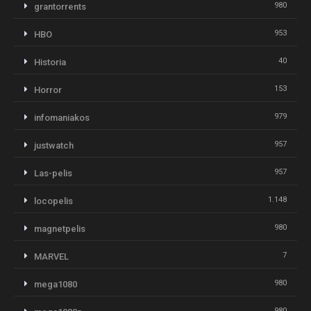
980
grantorrents
953
HBO
40
Historia
153
Horror
979
infomaniakos
957
justwatch
957
Las-pelis
1.148
locopelis
980
magnetpelis
7
MARVEL
980
mega1080
980