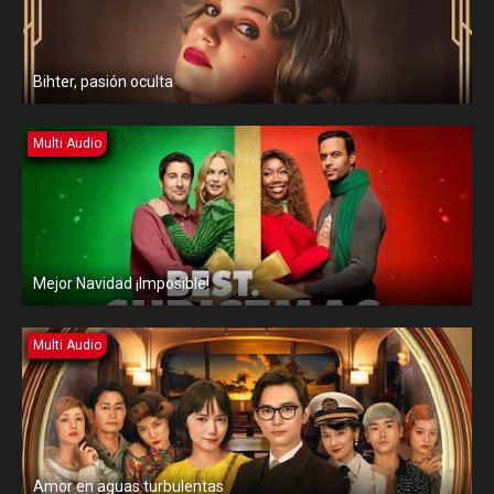
Bihter, pasión oculta
Multi Audio
Mejor Navidad ¡Imposible!
Multi Audio
Amor en aguas turbulentas