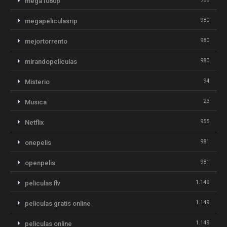
mega1080p
980
megapeliculasrip
980
mejortorrento
980
mirandopeliculas
94
Misterio
23
Musica
955
Netflix
981
onepelis
981
openpelis
1.149
peliculas flv
1.149
peliculas gratis online
1.149
peliculas online