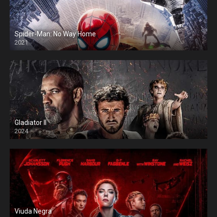
Spider-Man: No Way Home
2021
Gladiator II
2024
Viuda Negra