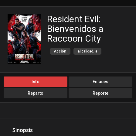
Resident Evil:
Bienvenidos a
Raccoon City
Acción
allcalidad.la
allpeliculas
Amazon Prime
bajalogratis
bajapelishd
bajarpelisgratis
blog-peliculas
Info
Enlaces
Ciencia ficción
cine-tube
Reparto
Reporte
cine24h
cinemitas
cinepelis
cinetorrent
cinetux
cliver.to
compucalitv
Cuevana3
Sinopsis