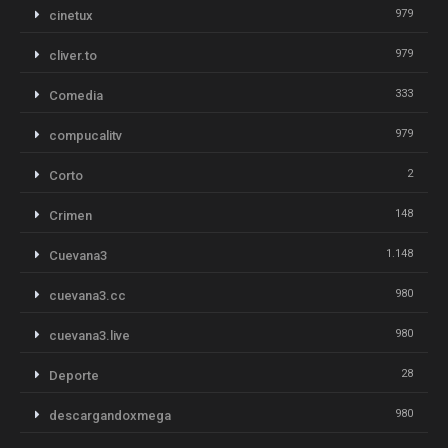
979
cinetux
979
cliver.to
333
Comedia
979
compucalitv
2
Corto
148
Crimen
1.148
Cuevana3
980
cuevana3.cc
980
cuevana3.live
28
Deporte
980
descargandoxmega