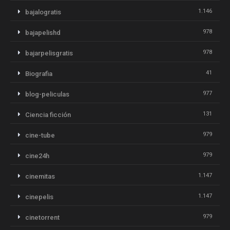
1.146
bajalogratis
978
bajapelishd
978
bajarpelisgratis
41
Biografia
977
blog-peliculas
131
Ciencia ficción
979
cine-tube
979
cine24h
1.147
cinemitas
1.147
cinepelis
979
cinetorrent