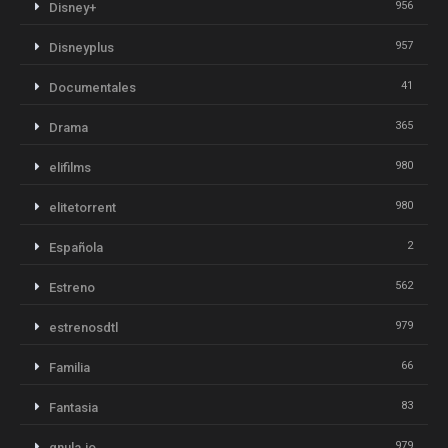
956
Disney+
957
Disneyplus
41
Documentales
365
Drama
980
elifilms
980
elitetorrent
2
Española
562
Estreno
979
estrenosdtl
66
Familia
83
Fantasia
979
gnula.io