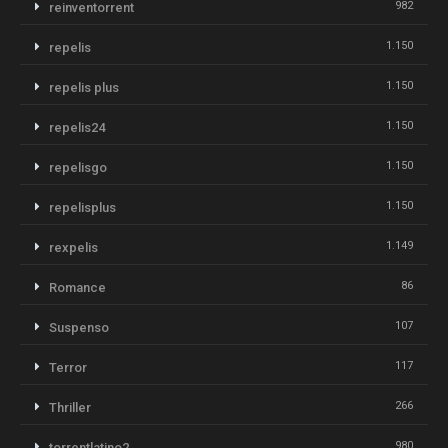
982
reinventorrent
1.150
repelis
1.150
repelis plus
1.150
repelis24
1.150
repelisgo
1.150
repelisplus
1.149
rexpelis
86
Romance
107
Suspenso
117
Terror
266
Thriller
980
torrentlatino2