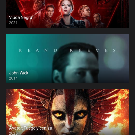
Viuda Negra
2021
John Wick
2014
Avatar: Fuego y ceniza
2025