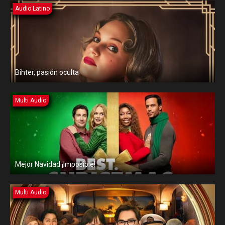
Audio Latino
Bihter, pasión oculta
Multi Audio
Mejor Navidad ¡Imposible!
Multi Audio