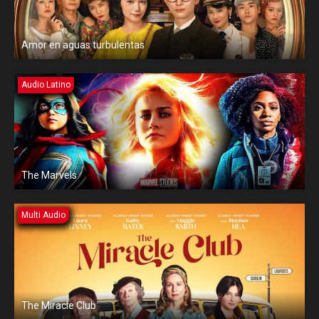
Amor en aguas turbulentas
Audio Latino
The Marvels
Multi Audio
The Miracle Club