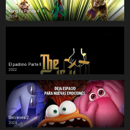
Kung Fu Panda 4
2024
El padrino: Parte II
2022
Del revés 2
2024