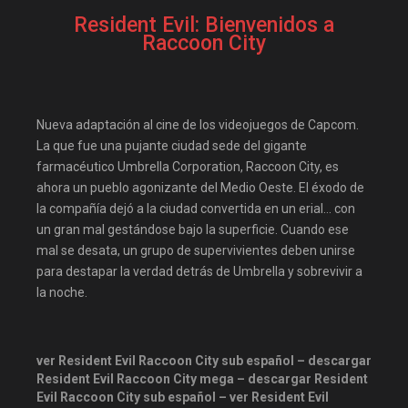
cuevana3.cc
cuevana3.live
Resident Evil: Bienvenidos a
descargandoxmega
Disney+
Raccoon City
Disneyplus
elifilms
elitetorrent
estrenosdtl
Nueva adaptación al cine de los videojuegos de Capcom.
gnula.io
grantorrent
La que fue una pujante ciudad sede del gigante
grantorrents
HBO
farmacéutico Umbrella Corporation, Raccoon City, es
infomaniakos
justwatch
ahora un pueblo agonizante del Medio Oeste. El éxodo de
la compañía dejó a la ciudad convertida en un erial… con
Las-pelis
locopelis
un gran mal gestándose bajo la superficie. Cuando ese
magnetpelis
mega1080
mal se desata, un grupo de supervivientes deben unirse
mega1080p
megapeliculasrip
para destapar la verdad detrás de Umbrella y sobrevivir a
la noche.
mejortorrento
mirandopeliculas
Netflix
onepelis
openpelis
ver Resident Evil Raccoon City sub español – descargar
Resident Evil Raccoon City mega – descargar Resident
peliculas flv
Evil Raccoon City sub español – ver Resident Evil