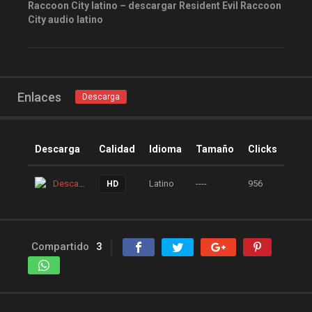
Raccoon City latino – descargar Resident Evil Raccoon
peliculas gratis online
City audio latino
peliculas online
peliculas y series online
peliculas-dvdrip
Enlaces
peliculas1mega
Descarga
peliculasaudiolatino
Peliculasflv
pelis
Descarga
Calidad
Idioma
Tamaño
Clicks
pelis gratis
pelis-123
Descarga
Latino
----
956
HD
pelis24
pelis28
pelisgratishd
pelislatino
pelismart
pelispanda
Compartido
3
pelisplus.me
pelispop
pelistorrent
PoseidonHD
Rakuten
recpelis