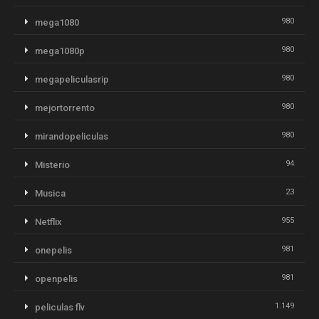
980
mega1080
980
mega1080p
980
megapeliculasrip
980
mejortorrento
980
mirandopeliculas
94
Misterio
23
Musica
955
Netflix
981
onepelis
981
openpelis
1.149
peliculas flv