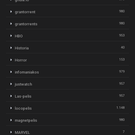
980
grantorrent
980
grantorrents
953
HBO
40
Historia
153
Horror
979
infomaniakos
957
justwatch
957
Las-pelis
1.148
locopelis
980
magnetpelis
7
MARVEL