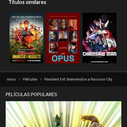
Títulos similares
reinventorrent
repelis
repelis plus
repelis24
repelisgo
repelisplus
rexpelis
Terror
torrentlatino2
ver peliculas
verpeliculasultra
vvpelis
yestorrent
Inicio
Películas
Resident Evil: Bienvenidos a Raccoon City
PELÍCULAS POPULARES