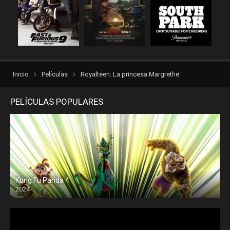
repelis plus
repelis24
repelisgo
repelisplus
rexpelis
Romance
torrentlatino2
ver peliculas
verpeliculasultra
vvpelis
Inicio
Películas
Royalteen: La princesa Margrethe
yestorrent
PELÍCULAS POPULARES
Kung Fu Panda 4
2024