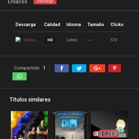
Enlaces
Descarga
peliculas online
peliculas y series online
peliculas-dvdrip
Descarga
Calidad
Idioma
Tamaño
Clicks
peliculas1mega
Descarga
Latino
----
575
HD
peliculasaudiolatino
Peliculasflv
pelis
pelis gratis
pelis-123
Compartido
1
pelis24
pelis28
pelisgratishd
pelislatino
pelismart
pelispanda
Títulos similares
pelisplus.me
pelispop
pelistorrent
PoseidonHD
Rakuten
recpelis
reinventorrent
repelis