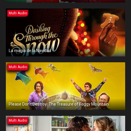
Multi Audio
La magia de la Navidad
Multi Audio
Please Don’t Destroy: The Treasure of Foggy Mountain
Multi Audio