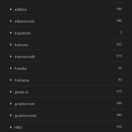
980
elifilms
980
elitetorrent
2
Española
562
Estreno
979
estrenosdtl
66
Familia
83
Fantasia
979
gnula.io
980
grantorrent
980
grantorrents
953
HBO