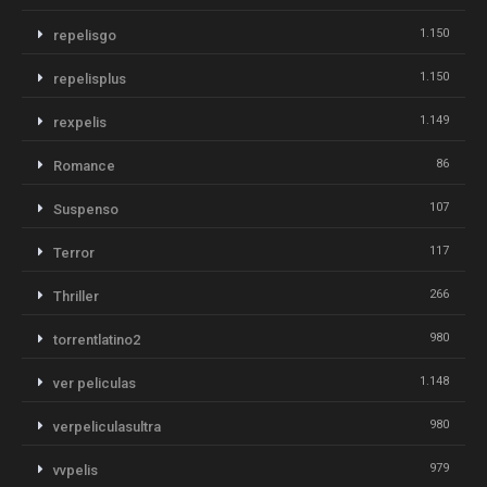
1.150
repelisgo
1.150
repelisplus
1.149
rexpelis
86
Romance
107
Suspenso
117
Terror
266
Thriller
980
torrentlatino2
1.148
ver peliculas
980
verpeliculasultra
979
vvpelis