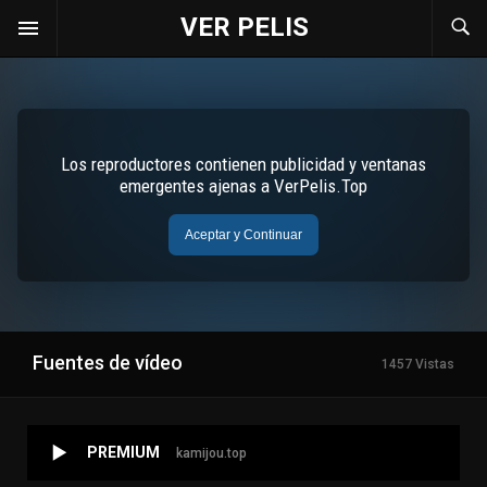
VER PELIS
Fuentes de vídeo
1457 Vistas
PREMIUM
kamijou.top