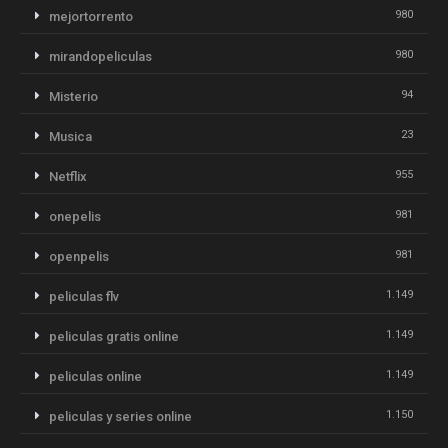
980
mejortorrento
980
mirandopeliculas
94
Misterio
23
Musica
955
Netflix
981
onepelis
981
openpelis
1.149
peliculas flv
1.149
peliculas gratis online
1.149
peliculas online
1.150
peliculas y series online