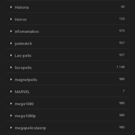
40
Historia
153
Horror
979
infomaniakos
957
justwatch
957
Las-pelis
1.148
locopelis
980
magnetpelis
7
MARVEL
980
mega1080
980
mega1080p
980
megapeliculasrip