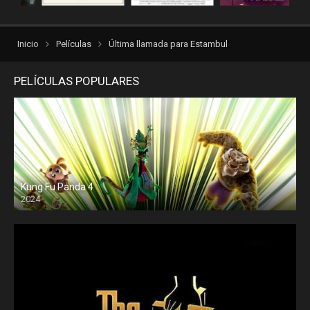
repelisgo
repelisplus
rexpelis
torrentlatino2
Inicio
Películas
Última llamada para Estambul
ver peliculas
verpeliculasultra
vvpelis
yestorrent
PELÍCULAS POPULARES
Kung Fu Panda 4
2024