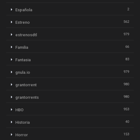
2
Española
562
Estreno
979
estrenosdtl
66
Familia
83
Fantasia
979
gnula.io
980
grantorrent
980
grantorrents
953
HBO
40
Historia
153
Horror