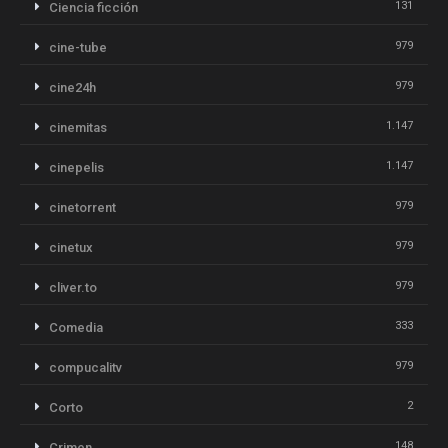
131
Ciencia ficción
979
cine-tube
979
cine24h
1.147
cinemitas
1.147
cinepelis
979
cinetorrent
979
cinetux
979
cliver.to
333
Comedia
979
compucalitv
2
Corto
148
Crimen