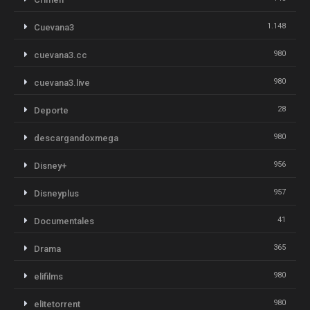
1.148
Cuevana3
980
cuevana3.cc
980
cuevana3.live
28
Deporte
980
descargandoxmega
956
Disney+
957
Disneyplus
41
Documentales
365
Drama
980
elifilms
980
elitetorrent