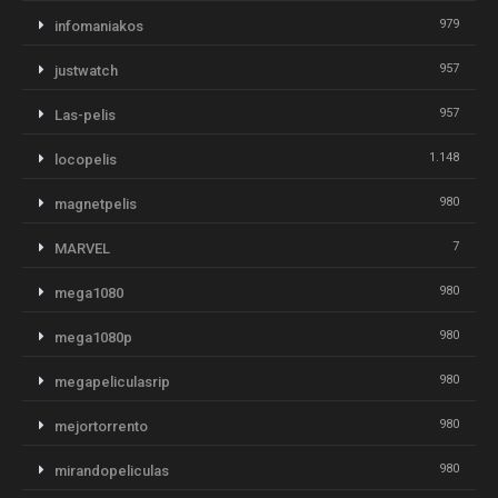
979
infomaniakos
957
justwatch
957
Las-pelis
1.148
locopelis
980
magnetpelis
7
MARVEL
980
mega1080
980
mega1080p
980
megapeliculasrip
980
mejortorrento
980
mirandopeliculas