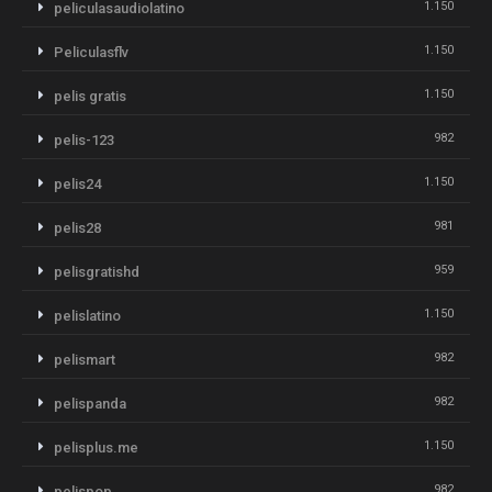
1.150
peliculasaudiolatino
1.150
Peliculasflv
1.150
pelis gratis
982
pelis-123
1.150
pelis24
981
pelis28
959
pelisgratishd
1.150
pelislatino
982
pelismart
982
pelispanda
1.150
pelisplus.me
982
pelispop