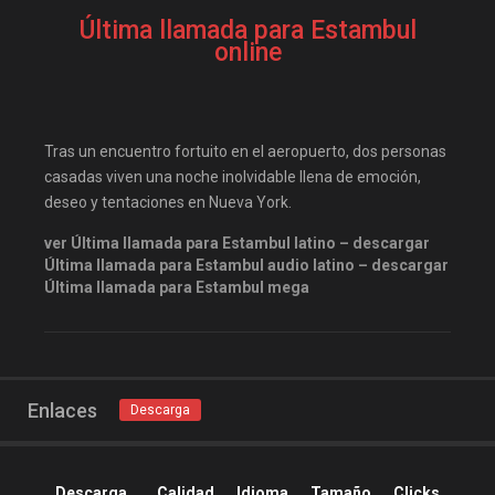
Disneyplus
elifilms
Última llamada para Estambul
elitetorrent
estrenosdtl
online
gnula.io
grantorrent
grantorrents
HBO
Tras un encuentro fortuito en el aeropuerto, dos personas
infomaniakos
justwatch
casadas viven una noche inolvidable llena de emoción,
Las-pelis
locopelis
deseo y tentaciones en Nueva York.
magnetpelis
mega1080
ver Última llamada para Estambul latino – descargar
mega1080p
megapeliculasrip
Última llamada para Estambul audio latino – descargar
Última llamada para Estambul mega
mejortorrento
mirandopeliculas
Netflix
onepelis
openpelis
peliculas flv
Enlaces
Descarga
peliculas gratis online
peliculas online
Descarga
Calidad
Idioma
Tamaño
Clicks