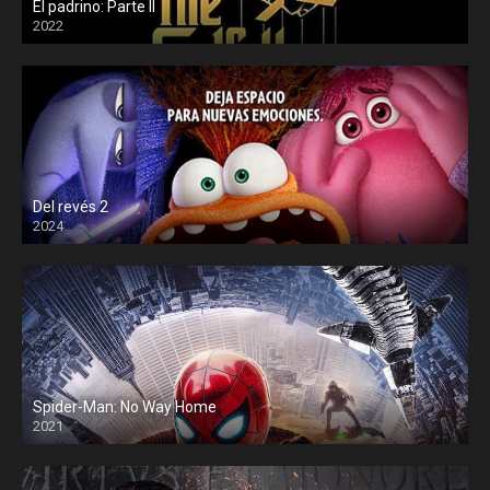
El padrino: Parte II
2022
Del revés 2
2024
Spider-Man: No Way Home
2021