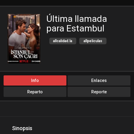
Última llamada
para Estambul
allcalidad.la
allpeliculas
Amazon Prime
bajalogratis
bajapelishd
bajarpelisgratis
blog-peliculas
cine-tube
cine24h
cinemitas
Info
Enlaces
cinepelis
cinetorrent
Reparto
Reporte
cinetux
cliver.to
compucalitv
Cuevana3
cuevana3.cc
cuevana3.live
descargandoxmega
Disney+
Sinopsis