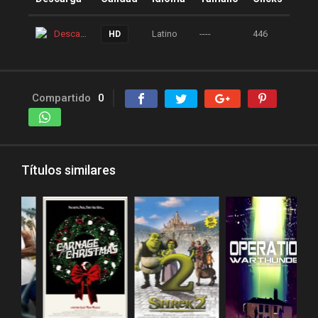
peliculas y series online
peliculas-dvdrip
Descarga
Latino
----
446
HD
peliculas1mega
peliculasaudiolatino
Compartido
0
Peliculasflv
pelis
pelis gratis
pelis-123
pelis24
pelis28
pelisgratishd
pelislatino
Títulos similares
pelismart
pelispanda
pelisplus.me
pelispop
pelistorrent
PoseidonHD
Rakuten
recpelis
reinventorrent
repelis
repelis plus
repelis24