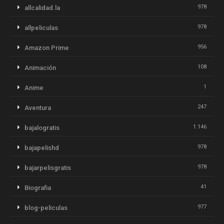
978
allcalidad.la
978
allpeliculas
956
Amazon Prime
108
Animación
1
Anime
247
Aventura
1.146
bajalogratis
978
bajapelishd
978
bajarpelisgratis
41
Biografia
977
blog-peliculas