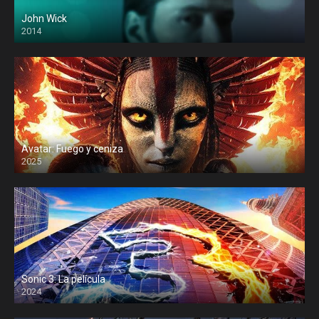
John Wick
2014
Avatar: Fuego y ceniza
2025
Sonic 3: La película
2024