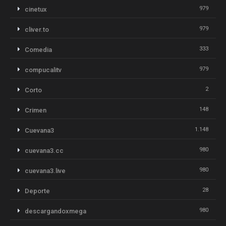
979
cinetux
979
cliver.to
333
Comedia
979
compucalitv
2
Corto
148
Crimen
1.148
Cuevana3
980
cuevana3.cc
980
cuevana3.live
28
Deporte
980
descargandoxmega