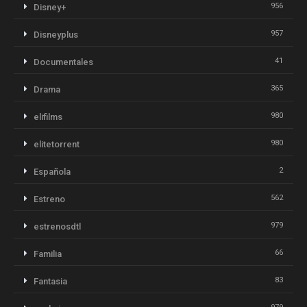
956
Disney+
957
Disneyplus
41
Documentales
365
Drama
980
elifilms
980
elitetorrent
2
Española
562
Estreno
979
estrenosdtl
66
Familia
83
Fantasia