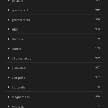
979
gnula.io
980
grantorrent
980
grantorrents
953
HBO
40
Historia
153
Horror
979
infomaniakos
957
justwatch
957
Las-pelis
1.148
locopelis
980
magnetpelis
7
MARVEL