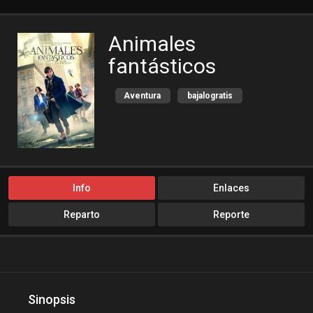
Animales
fantásticos
Aventura
bajalogratis
cinemitas
cinepelis
Cuevana3
Familia
Fantasia
locopelis
peliculas flv
Info
Enlaces
peliculas gratis online
Reparto
Reporte
peliculas online
peliculas y series online
peliculasaudiolatino
Peliculasflv
pelis
Sinopsis