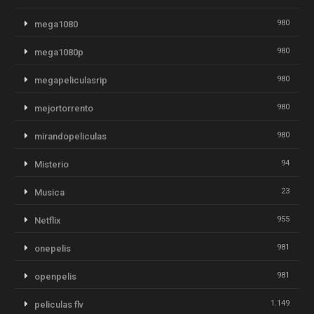
980
mega1080
980
mega1080p
980
megapeliculasrip
980
mejortorrento
980
mirandopeliculas
94
Misterio
23
Musica
955
Netflix
981
onepelis
981
openpelis
1.149
peliculas flv