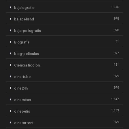
1.146
bajalogratis
978
bajapelishd
978
bajarpelisgratis
41
Biografia
977
blog-peliculas
131
Ciencia ficción
979
cine-tube
979
cine24h
1.147
cinemitas
1.147
cinepelis
979
cinetorrent