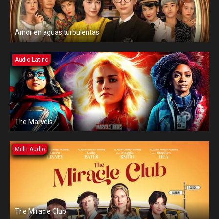
Amor en aguas turbulentas
Audio Latino
The Marvels
Multi Audio
The Miracle Club