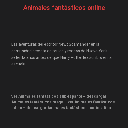
pelis gratis
pelis24
Animales fantásticos online
pelislatino
pelisplus.me
PoseidonHD
recpelis
repelis
repelis plus
repelis24
repelisgo
Las aventuras del escritor Newt Scamander en la
repelisplus
rexpelis
comunidad secreta de brujas y magos de Nueva York
setenta años antes de que Harry Potter lea su libro en la
ver peliculas
escuela.
ver Animales fantásticos sub español – descargar
Animales fantásticos mega – ver Animales fantásticos
latino – descargar Animales fantásticos audio latino