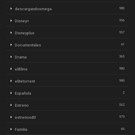
980
descargandoxmega
956
Disney+
957
Disneyplus
41
Documentales
365
Drama
980
elifilms
980
elitetorrent
2
Española
562
Estreno
979
estrenosdtl
66
Familia