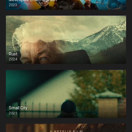
2023
Rust
2024
Small City
2021