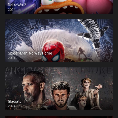
Del revés 2
2024
Spider-Man: No Way Home
2021
Gladiator II
2024