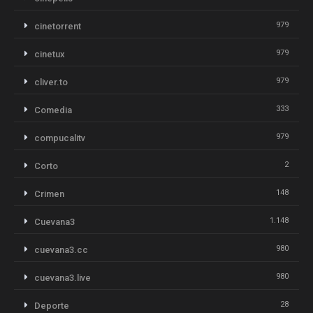
979
cinetorrent
979
cinetux
979
cliver.to
333
Comedia
979
compucalitv
2
Corto
148
Crimen
1.148
Cuevana3
980
cuevana3.cc
980
cuevana3.live
28
Deporte