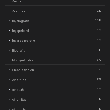
1
Anime
247
Aventura
1.146
bajalogratis
978
bajapelishd
978
bajarpelisgratis
41
Biografia
977
blog-peliculas
131
Ciencia ficción
979
cine-tube
979
cine24h
1.147
cinemitas
1.147
cinepelis