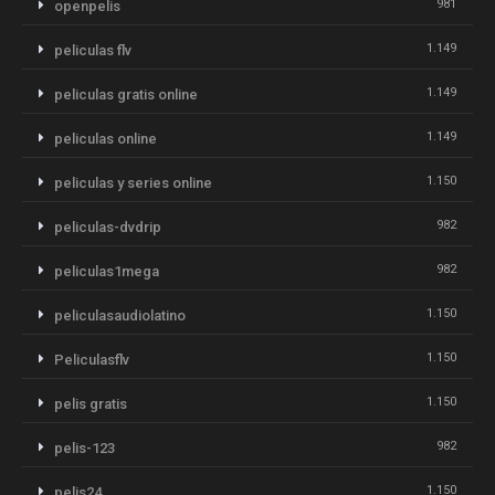
981
openpelis
1.149
peliculas flv
1.149
peliculas gratis online
1.149
peliculas online
1.150
peliculas y series online
982
peliculas-dvdrip
982
peliculas1mega
1.150
peliculasaudiolatino
1.150
Peliculasflv
1.150
pelis gratis
982
pelis-123
1.150
pelis24