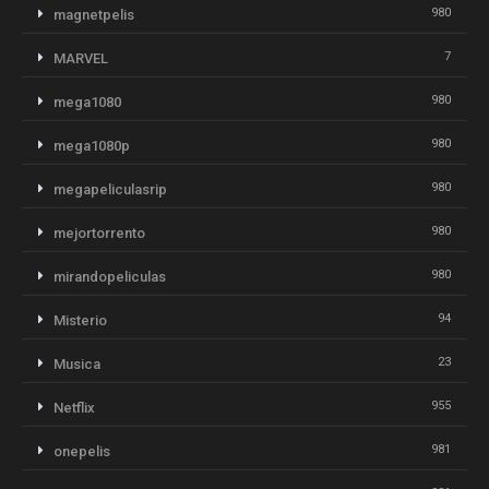
980
magnetpelis
7
MARVEL
980
mega1080
980
mega1080p
980
megapeliculasrip
980
mejortorrento
980
mirandopeliculas
94
Misterio
23
Musica
955
Netflix
981
onepelis