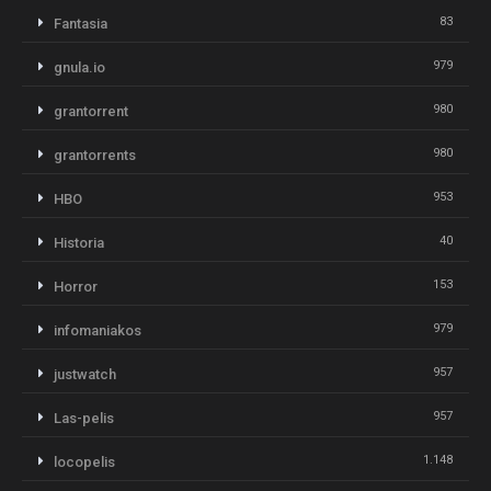
83
Fantasia
979
gnula.io
980
grantorrent
980
grantorrents
953
HBO
40
Historia
153
Horror
979
infomaniakos
957
justwatch
957
Las-pelis
1.148
locopelis