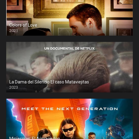
Colors of Love
2021
La Dama del Silencio El caso Mataviejitas
2023
Miniespías: El Armagedón